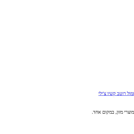
מול
רוטב קשיו צ'ילי
וצרי מזון, במקום אחד.