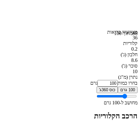
מצוין
ציון בריאות
88
מתוך 100
36
קלוריות
0.2
חלבון
(ג')
8.6
סוכר
(ג')
10
נתרן
(מ"ג)
בחרו כמות
גרם
100 גרם
כוס 360ג'
מחושב ל-100 גרם
הרכב הקלוריות