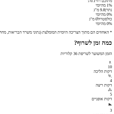
מתוכם רווי
0.1
ג'
% מהיומי
1
נתרן
9.8
מ"ג
% מהיומי
0
כולסטרול
0
מ"ג
% מהיומי
0
* האחוזים הם מתוך הצריכה היומית המומלצת (נתוני משרד הבריאות, מחושב ע
כמה זמן לשרוף?
הזמן המשוער לשריפת
36
קלוריות
🚶
10
דקות
הליכה
🏃
4
דקות
ריצה
🚴
5
דקות
אופניים
🏊
3