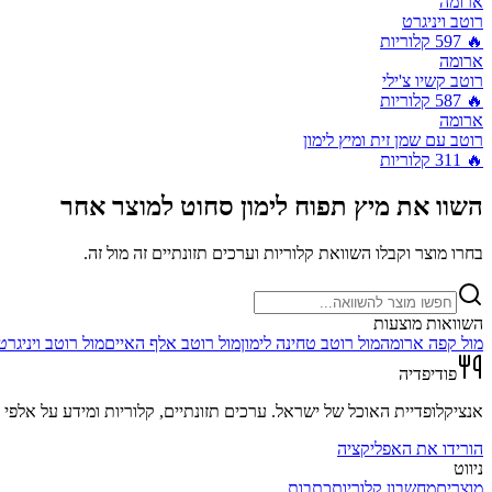
ארומה
רוטב ויניגרט
🔥
597
קלוריות
ארומה
רוטב קשיו צ'ילי
🔥
587
קלוריות
ארומה
רוטב עם שמן זית ומיץ לימון
🔥
311
קלוריות
השוו את
מיץ תפוח לימון סחוט
למוצר אחר
בחרו מוצר וקבלו השוואת קלוריות וערכים תזונתיים זה מול זה.
השוואות מוצעות
מול
קפה ארומה
מול
רוטב טחינה לימון
מול
רוטב אלף האיים
מול
רוטב ויניגרט
פודיפדיה
אנציקלופדיית האוכל של ישראל. ערכים תזונתיים, קלוריות ומידע על אלפי מ
הורידו את האפליקציה
ניווט
מוצרים
מחשבון קלוריות
כתבות