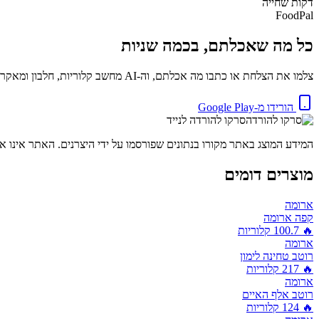
דקות
שחייה
FoodPal
כל מה שאכלתם, בכמה שניות
צלמו את הצלחת או כתבו מה אכלתם, וה-AI מחשב קלוריות, חלבון ומאקרו באופן מיידי. בחינם.
הורידו מ-Google Play
סרקו להורדה לנייד
המידע המוצג באתר מקורו בנתונים שפורסמו על ידי היצרנים. האתר אינו אח
מוצרים דומים
ארומה
קפה ארומה
🔥
100.7
קלוריות
ארומה
רוטב טחינה לימון
🔥
217
קלוריות
ארומה
רוטב אלף האיים
🔥
124
קלוריות