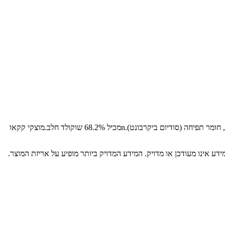
סוכר, קמח חיטה (מכיל גלוטן), אבקת חלב רזה, חמאת קקאו, עיסת קקאו, שומנים צמחיים, שומן חלב, אבקת קקאו מופחת שומן, חומר מתחלב (לציטין), חומר תפיחה (סודיום ביקרבונט).nמכיל 68.2% שוקולד חלב.מוצקי קקאו
דע אינו מעודכן או מדויק. המידע המדויק ביותר מופיע על אריזת המוצר.