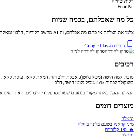
דקות
שחייה
FoodPal
כל מה שאכלתם, בכמה שניות
צלמו את הצלחת או כתבו מה אכלתם, וה-AI מחשב קלוריות, חלבון ומאקרו באופן מיידי. בחינם.
הורידו מ-Google Play
סרקו להורדה לנייד
רכיבים
בשוקולד לפחות 25%.מכיל גלוטן חיטה, חלב
המידע המוצג באתר מקורו בנתונים שפורסמו על ידי היצרנים. האתר אינו אח
מוצרים דומים
נסטלה
מיני קראנץ בטעם בלונד בייגלה
🔥
185
קלוריות
נסטלה