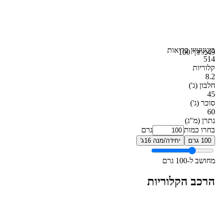
בינוני
ציון בריאות
49
מתוך 100
514
קלוריות
8.2
חלבון
(ג')
45
סוכר
(ג')
60
נתרן
(מ"ג)
בחרו כמות
גרם
100 גרם
יחידה/מנה 16ג'
מחושב ל-100 גרם
הרכב הקלוריות