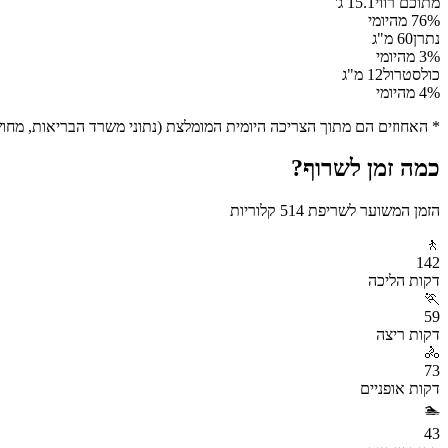
מתוכם רווי
15.1
ג'
% מהיומי
76
נתרן
60
מ"ג
% מהיומי
3
כולסטרול
12
מ"ג
% מהיומי
4
* האחוזים הם מתוך הצריכה היומית המומלצת (נתוני משרד הבריאות, מחושב ע
כמה זמן לשרוף?
הזמן המשוער לשריפת
514
קלוריות
🚶
142
דקות
הליכה
🏃
59
דקות
ריצה
🚴
73
דקות
אופניים
🏊
43