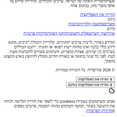
אנציקלופדיית האוכל של ישראל. ערכים תזונתיים, קלוריות ומידע על
אלפי מוצרי מזון, במקום אחד.
הורידו את האפליקציה
ניווט
מוצרים
מחשבון קלוריות
כתבות
מידע
אודות
צור קשר
שאלות ותשובות
תקנון האתר
מדיניות פרטיות
המידע באתר, לרבות ערכים תזונתיים, קלוריות ותכולת רכיבים, מובא
לידע כללי בלבד ואינו מהווה ייעוץ רפואי או תזונתי. ייתכנו הבדלים
בערכים בין יצרנים, אצוות ומוצרים, והנתונים עשויים להשתנות מעת
לעת. לפני כל שינוי בתזונה או באורח החיים מומלץ להיוועץ באיש מקצוע
מוסמך.
©
2026
פודיפדיה. כל הזכויות שמורות.
📱
הורידו את האפליקציה
📱 הורידו את האפליקציה בחינם
אנחנו משתמשים בעוגיות (cookies) כדי לשפר את חוויית הגלישה ולנתח
את התנועה באתר. המשך השימוש מהווה הסכמה. פרטים נוספים
ב
מדיניות הפרטיות
.