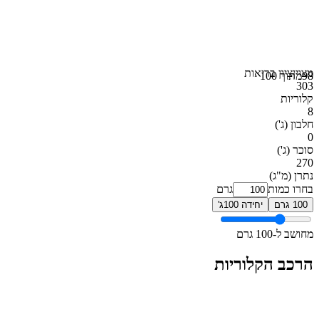
מצוין
ציון בריאות
98
מתוך 100
303
קלוריות
8
חלבון
(ג')
0
סוכר
(ג')
270
נתרן
(מ"ג)
בחרו כמות
גרם
100 גרם
יחידה 100ג'
מחושב ל-100 גרם
הרכב הקלוריות