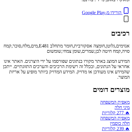
הורידו מ-Google Play
רכיבים
אנזימים,גלוטן,חומצה אסקורבית,חומר מתחלב E481,מים,מלח,סוכר,קמח
סויה,קמח חיטה לבן,שמרים,שומן צמחי,שומשום
המידע המוצג באתר מקורו בנתונים שפורסמו על ידי היצרנים. האתר אינו
אחראי על הנתונים, ובכלל זה רשימת הרכיבים והערכים התזונתיים. ייתכן
שהמידע אינו מעודכן או מדויק. המידע המדויק ביותר מופיע על אריזת
המוצר.
מוצרים דומים
מאפית המשפחה
מיני חלה
🔥
277
קלוריות
מאפית המשפחה
חלה כוסמין
🔥
239
קלוריות