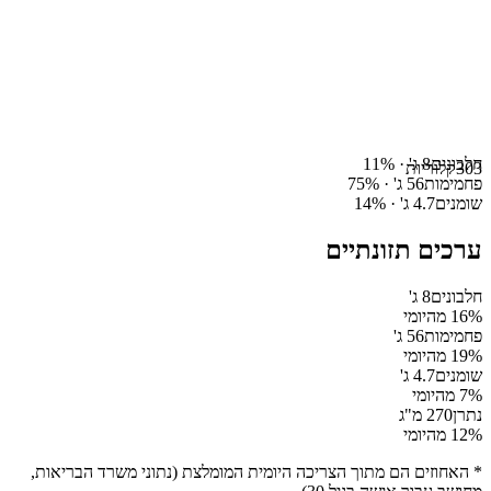
חלבונים
8
ג' ·
%
11
303
קלוריות
פחמימות
56
ג' ·
%
75
שומנים
4.7
ג' ·
%
14
ערכים תזונתיים
חלבונים
8
ג'
% מהיומי
16
פחמימות
56
ג'
% מהיומי
19
שומנים
4.7
ג'
% מהיומי
7
נתרן
270
מ"ג
% מהיומי
12
* האחוזים הם מתוך הצריכה היומית המומלצת (נתוני משרד הבריאות,