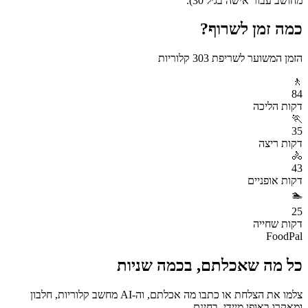
מחושב עבור אישה בגיל 30).
כמה זמן לשרוף?
הזמן המשוער לשריפת
303
קלוריות
🚶
84
דקות
הליכה
🏃
35
דקות
ריצה
🚴
43
דקות
אופניים
🏊
25
דקות
שחייה
FoodPal
כל מה שאכלתם, בכמה שניות
צלמו את הצלחת או כתבו מה אכלתם, וה-AI מחשב קלוריות, חלבון
ומאקרו באופן מיידי. בחינם.