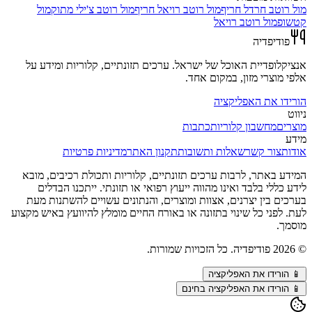
מול
רוטב חרדל חריף
מול
רוטב רויאל חריף
מול
רוטב צ'ילי מתוק
מול
קטשופ
מול
רוטב רויאל
פודיפדיה
אנציקלופדיית האוכל של ישראל. ערכים תזונתיים, קלוריות ומידע על
אלפי מוצרי מזון, במקום אחד.
הורידו את האפליקציה
ניווט
מוצרים
מחשבון קלוריות
כתבות
מידע
אודות
צור קשר
שאלות ותשובות
תקנון האתר
מדיניות פרטיות
המידע באתר, לרבות ערכים תזונתיים, קלוריות ותכולת רכיבים, מובא
לידע כללי בלבד ואינו מהווה ייעוץ רפואי או תזונתי. ייתכנו הבדלים
בערכים בין יצרנים, אצוות ומוצרים, והנתונים עשויים להשתנות מעת
לעת. לפני כל שינוי בתזונה או באורח החיים מומלץ להיוועץ באיש מקצוע
מוסמך.
©
2026
פודיפדיה. כל הזכויות שמורות.
📱
הורידו את האפליקציה
📱 הורידו את האפליקציה בחינם