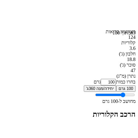
מצוין
ציון בריאות
83
מתוך 100
124
קלוריות
3.6
חלבון
(ג')
18.8
סוכר
(ג')
47
נתרן
(מ"ג)
בחרו כמות
גרם
100 גרם
יחידה/מנה 360ג'
מחושב ל-100 גרם
הרכב הקלוריות