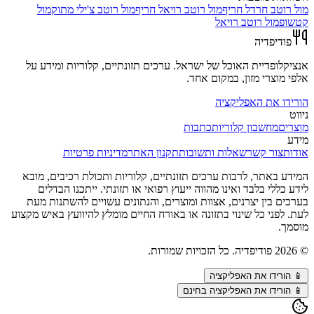
מול
רוטב חרדל חריף
מול
רוטב רויאל חריף
מול
רוטב צ'ילי מתוק
מול
קטשופ
מול
רוטב רויאל
פודיפדיה
אנציקלופדיית האוכל של ישראל. ערכים תזונתיים, קלוריות ומידע על
אלפי מוצרי מזון, במקום אחד.
הורידו את האפליקציה
ניווט
מוצרים
מחשבון קלוריות
כתבות
מידע
אודות
צור קשר
שאלות ותשובות
תקנון האתר
מדיניות פרטיות
המידע באתר, לרבות ערכים תזונתיים, קלוריות ותכולת רכיבים, מובא
לידע כללי בלבד ואינו מהווה ייעוץ רפואי או תזונתי. ייתכנו הבדלים
בערכים בין יצרנים, אצוות ומוצרים, והנתונים עשויים להשתנות מעת
לעת. לפני כל שינוי בתזונה או באורח החיים מומלץ להיוועץ באיש מקצוע
מוסמך.
©
2026
פודיפדיה. כל הזכויות שמורות.
📱
הורידו את האפליקציה
📱 הורידו את האפליקציה בחינם