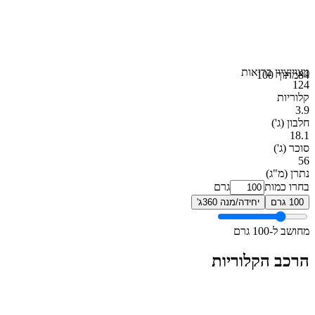
מצוין
ציון בריאות
84
מתוך 100
124
קלוריות
3.9
חלבון
(ג')
18.1
סוכר
(ג')
56
נתרן
(מ"ג)
בחרו כמות
גרם
100 גרם
יחידה/מנה 360ג'
מחושב ל-100 גרם
הרכב הקלוריות