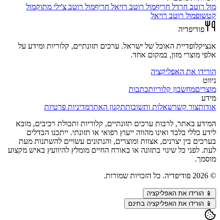
מול
רוטב חרדל חריף
מול
רוטב רויאל חריף
מול
רוטב צ'ילי מתוק
מול
קטשופ
מול
רוטב רויאל
פודיפדיה
אנציקלופדיית האוכל של ישראל. ערכים תזונתיים, קלוריות ומידע על
אלפי מוצרי מזון, במקום אחד.
הורידו את האפליקציה
ניווט
מוצרים
מחשבון קלוריות
כתבות
מידע
אודות
צור קשר
שאלות ותשובות
תקנון האתר
מדיניות פרטיות
המידע באתר, לרבות ערכים תזונתיים, קלוריות ותכולת רכיבים, מובא
לידע כללי בלבד ואינו מהווה ייעוץ רפואי או תזונתי. ייתכנו הבדלים
בערכים בין יצרנים, אצוות ומוצרים, והנתונים עשויים להשתנות מעת
לעת. לפני כל שינוי בתזונה או באורח החיים מומלץ להיוועץ באיש מקצוע
מוסמך.
©
2026
פודיפדיה. כל הזכויות שמורות.
📱
הורידו את האפליקציה
📱 הורידו את האפליקציה בחינם