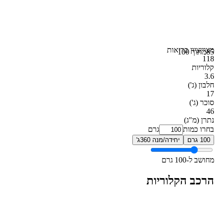
מצוין
ציון בריאות
85
מתוך 100
118
קלוריות
3.6
חלבון
(ג')
17
סוכר
(ג')
46
נתרן
(מ"ג)
בחרו כמות
גרם
100 גרם
יחידה/מנה 360ג'
מחושב ל-100 גרם
הרכב הקלוריות