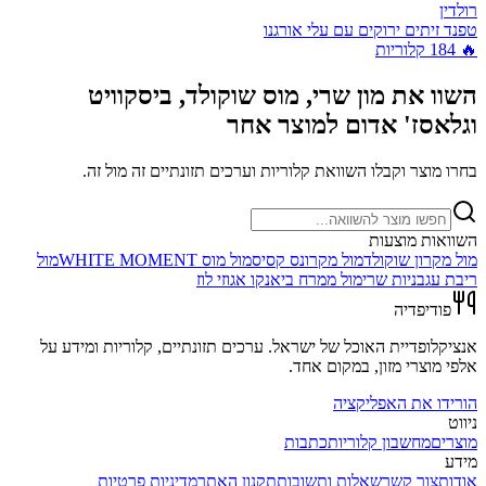
רולדין
טפנד זיתים ירוקים עם עלי אורגנו
🔥
184
קלוריות
השוו את
מון שרי, מוס שוקולד, ביסקוויט
וגלאסז' אדום
למוצר אחר
בחרו מוצר וקבלו השוואת קלוריות וערכים תזונתיים זה מול זה.
השוואות מוצעות
מול
מקרון שוקולד
מול
מקרונס קסיס
מול
מוס WHITE MOMENT
מול
ריבת עגבניות שרי
מול
ממרח ביאנקו אגוזי לוז
פודיפדיה
אנציקלופדיית האוכל של ישראל. ערכים תזונתיים, קלוריות ומידע על
אלפי מוצרי מזון, במקום אחד.
הורידו את האפליקציה
ניווט
מוצרים
מחשבון קלוריות
כתבות
מידע
אודות
צור קשר
שאלות ותשובות
תקנון האתר
מדיניות פרטיות