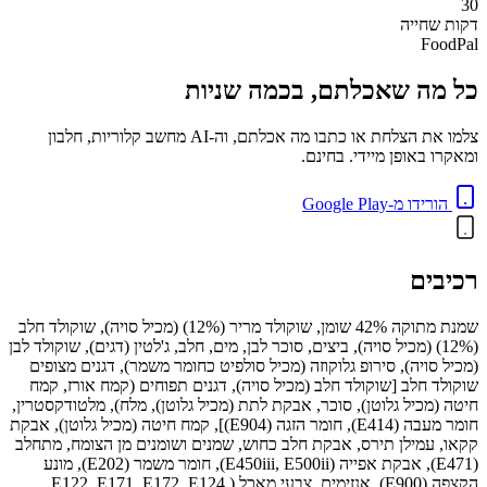
30
דקות
שחייה
FoodPal
כל מה שאכלתם, בכמה שניות
צלמו את הצלחת או כתבו מה אכלתם, וה-AI מחשב קלוריות, חלבון
ומאקרו באופן מיידי. בחינם.
הורידו מ-Google Play
רכיבים
שמנת מתוקה 42% שומן, שוקולד מריר (12%) (מכיל סויה), שוקולד חלב
(12%) (מכיל סויה), ביצים, סוכר לבן, מים, חלב, ג'לטין (דגים), שוקולד לבן
(מכיל סויה), סירופ גלוקוזה (מכיל סולפיט כחומר משמר), דגנים מצופים
שוקולד חלב [שוקולד חלב (מכיל סויה), דגנים תפוחים (קמח אורז, קמח
חיטה (מכיל גלוטן), סוכר, אבקת לתת (מכיל גלוטן), מלח), מלטודקסטרין,
חומר מעבה (E414), חומר הזגה (E904)], קמח חיטה (מכיל גלוטן), אבקת
קקאו, עמילן תירס, אבקת חלב כחוש, שמנים ושומנים מן הצומח, מתחלב
(E471), אבקת אפייה (E450iii, E500ii), חומר משמר (E202), מונע
הקצפה (E900), אנזימים, צבעי מאכל (E122, E171, E172, E124,