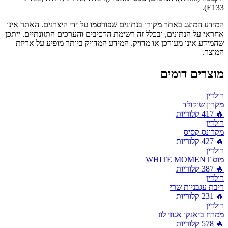
E133).
המידע המוצג באתר מקורו בנתונים שפורסמו על ידי היצרנים. האתר אינו
אחראי על הנתונים, ובכלל זה רשימת הרכיבים והערכים התזונתיים. ייתכן
שהמידע אינו מעודכן או מדויק. המידע המדויק ביותר מופיע על אריזת
המוצר.
מוצרים דומים
רולדין
מקרון שוקולד
🔥
417
קלוריות
רולדין
מקרונס קסיס
🔥
427
קלוריות
רולדין
מוס WHITE MOMENT
🔥
387
קלוריות
רולדין
ריבת עגבניות שרי
🔥
231
קלוריות
רולדין
ממרח ביאנקו אגוזי לוז
🔥
578
קלוריות