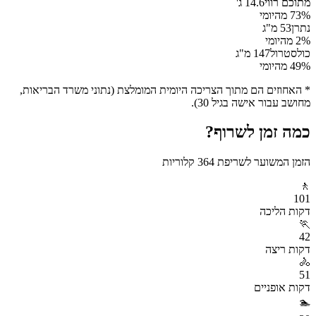
מתוכם רווי
14.6
ג'
% מהיומי
73
נתרן
53
מ"ג
% מהיומי
2
כולסטרול
147
מ"ג
% מהיומי
49
* האחוזים הם מתוך הצריכה היומית המומלצת (נתוני משרד הבריאות,
מחושב עבור אישה בגיל 30).
כמה זמן לשרוף?
הזמן המשוער לשריפת
364
קלוריות
🚶
101
דקות
הליכה
🏃
42
דקות
ריצה
🚴
51
דקות
אופניים
🏊