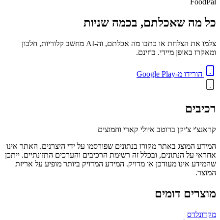
FoodPal
כל מה שאכלתם, בכמה שניות
צלמו את הצלחת או כתבו מה אכלתם, וה-AI מחשב קלוריות, חלבון
ומאקרו באופן מיידי. בחינם.
הורידו מ-Google Play
רכיבים
קראנצ'י צ'יקן ברוטב איולי קארי וחמוצים
המידע המוצג באתר מקורו בנתונים שפורסמו על ידי היצרנים. האתר אינו
אחראי על הנתונים, ובכלל זה רשימת הרכיבים והערכים התזונתיים. ייתכן
שהמידע אינו מעודכן או מדויק. המידע המדויק ביותר מופיע על אריזת
המוצר.
מוצרים דומים
מקדונלדס