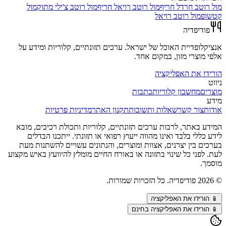
מול
רוטב חרדל חריף
מול
רוטב רויאל חריף
מול
רוטב צ'ילי מתוק
מול
קטשופ
מול
רוטב רויאל
פודיפדיה
אנציקלופדיית האוכל של ישראל. ערכים תזונתיים, קלוריות ומידע על
אלפי מוצרי מזון, במקום אחד.
הורידו את האפליקציה
ניווט
מוצרים
מחשבון קלוריות
כתבות
מידע
אודות
צור קשר
שאלות ותשובות
תקנון האתר
מדיניות פרטיות
המידע באתר, לרבות ערכים תזונתיים, קלוריות ותכולת רכיבים, מובא
לידע כללי בלבד ואינו מהווה ייעוץ רפואי או תזונתי. ייתכנו הבדלים
בערכים בין יצרנים, אצוות ומוצרים, והנתונים עשויים להשתנות מעת
לעת. לפני כל שינוי בתזונה או באורח החיים מומלץ להיוועץ באיש מקצוע
מוסמך.
©
2026
פודיפדיה. כל הזכויות שמורות.
📱
הורידו את האפליקציה
📱 הורידו את האפליקציה בחינם