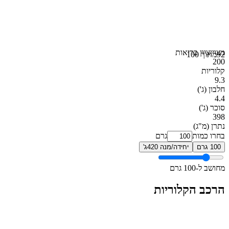
מצוין
ציון בריאות
92
מתוך 100
200
קלוריות
9.3
חלבון
(ג')
4.4
סוכר
(ג')
398
נתרן
(מ"ג)
בחרו כמות
גרם
100 גרם
יחידה/מנה 420ג'
מחושב ל-100 גרם
הרכב הקלוריות