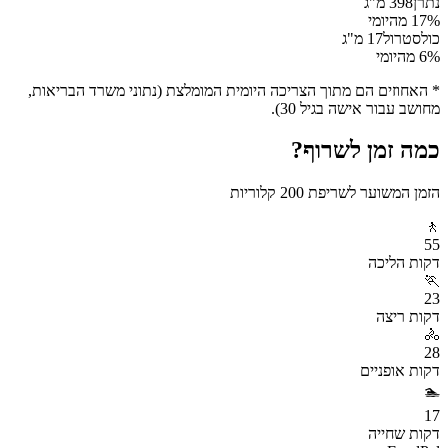
נתרן
398
מ"ג
% מהיומי
17
כולסטרול
17
מ"ג
% מהיומי
6
* האחוזים הם מתוך הצריכה היומית המומלצת (נתוני משרד הבריאות,
מחושב עבור אישה בגיל 30).
כמה זמן לשרוף?
הזמן המשוער לשריפת
200
קלוריות
🚶
55
דקות
הליכה
🏃
23
דקות
ריצה
🚴
28
דקות
אופניים
🏊
17
דקות
שחייה