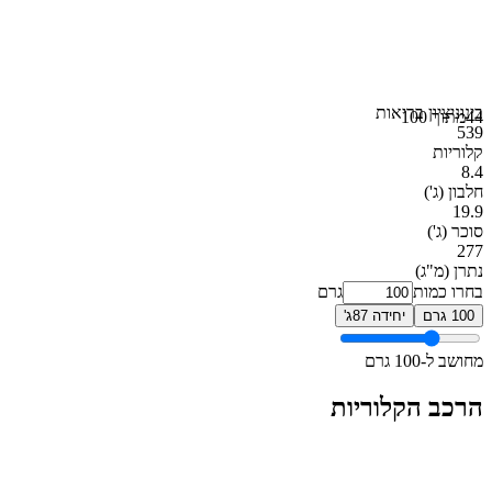
בינוני
ציון בריאות
44
מתוך 100
539
קלוריות
8.4
חלבון
(ג')
19.9
סוכר
(ג')
277
נתרן
(מ"ג)
בחרו כמות
גרם
100 גרם
יחידה 87ג'
מחושב ל-100 גרם
הרכב הקלוריות