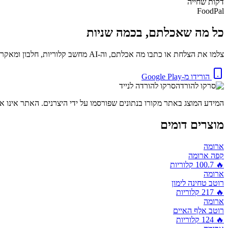
דקות
שחייה
FoodPal
כל מה שאכלתם, בכמה שניות
צלמו את הצלחת או כתבו מה אכלתם, וה-AI מחשב קלוריות, חלבון ומאקרו באופן מיידי. בחינם.
הורידו מ-Google Play
סרקו להורדה לנייד
המידע המוצג באתר מקורו בנתונים שפורסמו על ידי היצרנים. האתר אינו אח
מוצרים דומים
ארומה
קפה ארומה
🔥
100.7
קלוריות
ארומה
רוטב טחינה לימון
🔥
217
קלוריות
ארומה
רוטב אלף האיים
🔥
124
קלוריות