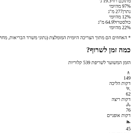
מתוכם רווי
19.3
ג'
% מהיומי
97
נתרן
277
מ"ג
% מהיומי
12
כולסטרול
64.9
מ"ג
% מהיומי
22
* האחוזים הם מתוך הצריכה היומית המומלצת (נתוני משרד הבריאות, מחושב ע
כמה זמן לשרוף?
הזמן המשוער לשריפת
539
קלוריות
🚶
149
דקות
הליכה
🏃
62
דקות
ריצה
🚴
76
דקות
אופניים
🏊
45