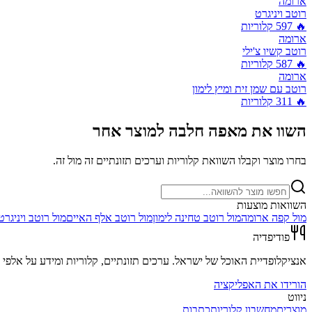
ארומה
רוטב ויניגרט
🔥
597
קלוריות
ארומה
רוטב קשיו צ'ילי
🔥
587
קלוריות
ארומה
רוטב עם שמן זית ומיץ לימון
🔥
311
קלוריות
השוו את
מאפה חלבה
למוצר אחר
בחרו מוצר וקבלו השוואת קלוריות וערכים תזונתיים זה מול זה.
השוואות מוצעות
מול
קפה ארומה
מול
רוטב טחינה לימון
מול
רוטב אלף האיים
מול
רוטב ויניגרט
פודיפדיה
אנציקלופדיית האוכל של ישראל. ערכים תזונתיים, קלוריות ומידע על אלפי מ
הורידו את האפליקציה
ניווט
מוצרים
מחשבון קלוריות
כתבות