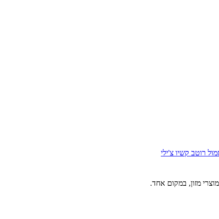
מול
רוטב קשיו צ'ילי
וצרי מזון, במקום אחד.