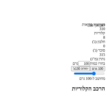
מצוין
ציון בריאות
97
מתוך 100
310
קלוריות
8
חלבון
(ג')
0
סוכר
(ג')
315
נתרן
(מ"ג)
בחרו כמות
גרם
100 גרם
יחידה 130ג'
מחושב ל-100 גרם
הרכב הקלוריות