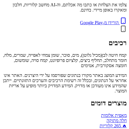
צלמו את הצלחת או כתבו מה אכלתם, וה-AI מחשב קלוריות, חלבון
ומאקרו באופן מיידי. בחינם.
הורידו מ-Google Play
רכיבים
קמח חיטה לבן(מכיל גלוטן), מים, סוכר, שומן צמחי לאפייה, שמרים, מלח,
חומר מתחלב, תחליף ביצים, קלציום פרופיונט, קמח סויה, שומשום,
חומצה אסקורבית, אנזימים
המידע המוצג באתר מקורו בנתונים שפורסמו על ידי היצרנים. האתר אינו
אחראי על הנתונים, ובכלל זה רשימת הרכיבים והערכים התזונתיים. ייתכן
שהמידע אינו מעודכן או מדויק. המידע המדויק ביותר מופיע על אריזת
המוצר.
מוצרים דומים
מאפית אלומות
חלה מתוקה
🔥
265
קלוריות