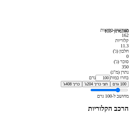
מצוין
ציון בריאות
100
מתוך 100
162
קלוריות
11.3
חלבון
(ג')
0
סוכר
(ג')
350
נתרן
(מ"ג)
בחרו כמות
גרם
100 גרם
חצי כריך 204ג'
כריך 408ג'
מחושב ל-100 גרם
הרכב הקלוריות