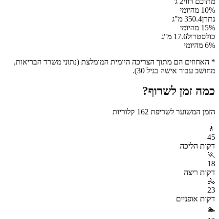
מתוכם רווי
2
ג'
% מהיומי
10
נתרן
350.4
מ"ג
% מהיומי
15
כולסטרול
17.6
מ"ג
% מהיומי
6
* האחוזים הם מתוך הצריכה היומית המומלצת (נתוני משרד הבריאות,
מחושב עבור אישה בגיל 30).
כמה זמן לשרוף?
הזמן המשוער לשריפת
162
קלוריות
🚶
45
דקות
הליכה
🏃
18
דקות
ריצה
🚴
23
דקות
אופניים
🏊