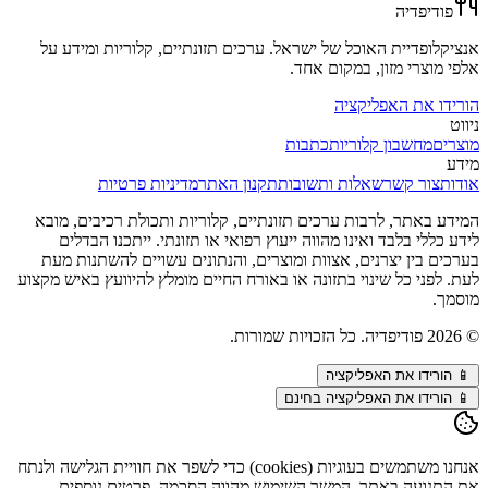
פודיפדיה
אנציקלופדיית האוכל של ישראל. ערכים תזונתיים, קלוריות ומידע על
אלפי מוצרי מזון, במקום אחד.
הורידו את האפליקציה
ניווט
מוצרים
מחשבון קלוריות
כתבות
מידע
אודות
צור קשר
שאלות ותשובות
תקנון האתר
מדיניות פרטיות
המידע באתר, לרבות ערכים תזונתיים, קלוריות ותכולת רכיבים, מובא
לידע כללי בלבד ואינו מהווה ייעוץ רפואי או תזונתי. ייתכנו הבדלים
בערכים בין יצרנים, אצוות ומוצרים, והנתונים עשויים להשתנות מעת
לעת. לפני כל שינוי בתזונה או באורח החיים מומלץ להיוועץ באיש מקצוע
מוסמך.
©
2026
פודיפדיה. כל הזכויות שמורות.
📱
הורידו את האפליקציה
📱 הורידו את האפליקציה בחינם
אנחנו משתמשים בעוגיות (cookies) כדי לשפר את חוויית הגלישה ולנתח
את התנועה באתר. המשך השימוש מהווה הסכמה. פרטים נוספים