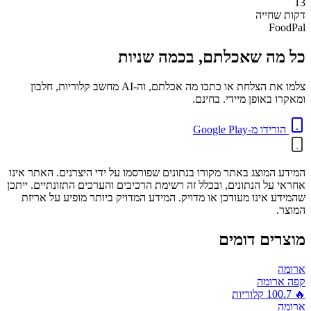
13
דקות
שחייה
FoodPal
כל מה שאכלתם, בכמה שניות
צלמו את הצלחת או כתבו מה אכלתם, וה-AI מחשב קלוריות, חלבון
ומאקרו באופן מיידי. בחינם.
הורידו מ-Google Play
המידע המוצג באתר מקורו בנתונים שפורסמו על ידי היצרנים. האתר אינו
אחראי על הנתונים, ובכלל זה רשימת הרכיבים והערכים התזונתיים. ייתכן
שהמידע אינו מעודכן או מדויק. המידע המדויק ביותר מופיע על אריזת
המוצר.
מוצרים דומים
ארומה
קפה ארומה
🔥
100.7
קלוריות
ארומה