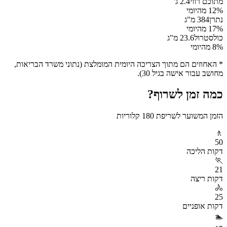
מתוכם רווי
2.4
ג'
% מהיומי
12
נתרן
384
מ"ג
% מהיומי
17
כולסטרול
23.6
מ"ג
% מהיומי
8
* האחוזים הם מתוך הצריכה היומית המומלצת (נתוני משרד הבריאות,
מחושב עבור אישה בגיל 30).
כמה זמן לשרוף?
הזמן המשוער לשריפת
180
קלוריות
🚶
50
דקות
הליכה
🏃
21
דקות
ריצה
🚴
25
דקות
אופניים
🏊