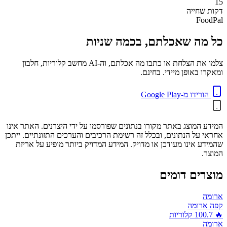
15
דקות
שחייה
FoodPal
כל מה שאכלתם, בכמה שניות
צלמו את הצלחת או כתבו מה אכלתם, וה-AI מחשב קלוריות, חלבון
ומאקרו באופן מיידי. בחינם.
הורידו מ-Google Play
המידע המוצג באתר מקורו בנתונים שפורסמו על ידי היצרנים. האתר אינו
אחראי על הנתונים, ובכלל זה רשימת הרכיבים והערכים התזונתיים. ייתכן
שהמידע אינו מעודכן או מדויק. המידע המדויק ביותר מופיע על אריזת
המוצר.
מוצרים דומים
ארומה
קפה ארומה
🔥
100.7
קלוריות
ארומה