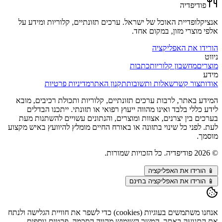
פודיפדיה
אנציקלופדיית האוכל של ישראל. ערכים תזונתיים, קלוריות ומידע על
אלפי מוצרי מזון, במקום אחד.
הורידו את האפליקציה
ניווט
מוצרים
מחשבון קלוריות
כתבות
מידע
אודות
צור קשר
שאלות ותשובות
תקנון האתר
מדיניות פרטיות
המידע באתר, לרבות ערכים תזונתיים, קלוריות ותכולת רכיבים, מובא
לידע כללי בלבד ואינו מהווה ייעוץ רפואי או תזונתי. ייתכנו הבדלים
בערכים בין יצרנים, אצוות ומוצרים, והנתונים עשויים להשתנות מעת
לעת. לפני כל שינוי בתזונה או באורח החיים מומלץ להיוועץ באיש מקצוע
מוסמך.
©
2026
פודיפדיה. כל הזכויות שמורות.
📱
הורידו את האפליקציה
📱 הורידו את האפליקציה בחינם
אנחנו משתמשים בעוגיות (cookies) כדי לשפר את חוויית הגלישה ולנתח
את התנועה באתר. המשך השימוש מהווה הסכמה. פרטים נוספים