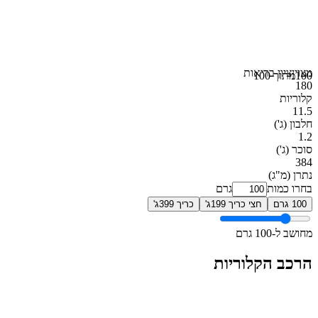
מצוין
ציון בריאות
100
מתוך 100
180
קלוריות
11.5
חלבון
(ג')
1.2
סוכר
(ג')
384
נתרן
(מ"ג)
בחרו כמות
גרם
100 גרם
חצי כריך 199ג'
כריך 399ג'
מחושב ל-100 גרם
הרכב הקלוריות