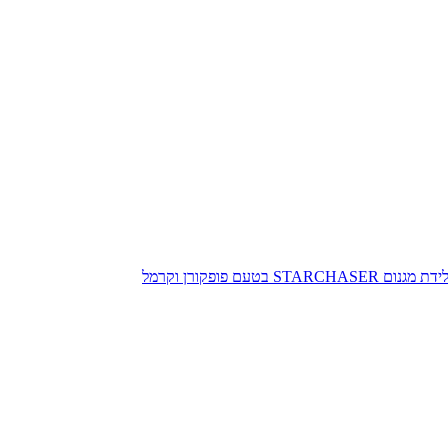
ת מגנום STARCHASER בטעם פופקורן וקרמל