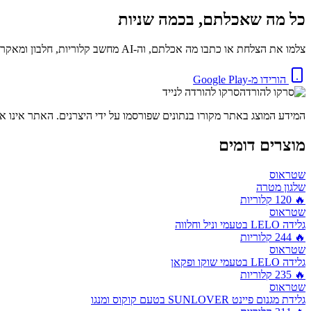
כל מה שאכלתם, בכמה שניות
צלמו את הצלחת או כתבו מה אכלתם, וה-AI מחשב קלוריות, חלבון ומאקרו באופן מיידי. בחינם.
הורידו מ-Google Play
סרקו להורדה לנייד
המידע המוצג באתר מקורו בנתונים שפורסמו על ידי היצרנים. האתר אינו אח
מוצרים דומים
שטראוס
שלגון מטרה
🔥
120
קלוריות
שטראוס
גלידה LELO בטעמי וניל וחלווה
🔥
244
קלוריות
שטראוס
גלידה LELO בטעמי שוקו ופקאן
🔥
235
קלוריות
שטראוס
גלידת מגנום פיינט SUNLOVER בטעם קוקוס ומנגו