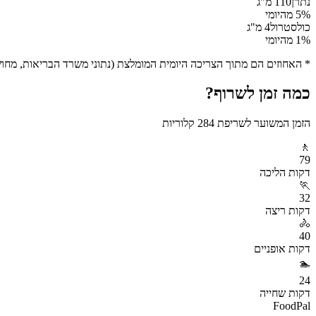
נתרן
110
מ"ג
% מהיומי
5
כולסטרול
4
מ"ג
% מהיומי
1
* האחוזים הם מתוך הצריכה היומית המומלצת (נתוני משרד הבריאות, מחושב ע
כמה זמן לשרוף?
הזמן המשוער לשריפת
284
קלוריות
🚶
79
דקות
הליכה
🏃
32
דקות
ריצה
🚴
40
דקות
אופניים
🏊
24
דקות
שחייה
FoodPal