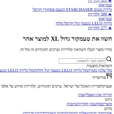
🔥
311
קלוריות
שטראוס
גלידת מגנום STARCHASER בטעם פופקורן וקרמל
🔥
309
קלוריות
שטראוס
גלידה LELO בטעמי וניל וקרמל מלוח
🔥
277
קלוריות
השוו את
טעמקור גדול XL
למוצר אחר
בחרו מוצר וקבלו השוואת קלוריות וערכים תזונתיים זה מול זה.
השוואות מוצעות
מול
שלגון מטרה
מול
גלידה LELO בטעמי וניל וחלווה
מול
גלידה LELO בטעמי שוקו ופקאן
פודיפדיה
אנציקלופדיית האוכל של ישראל. ערכים תזונתיים, קלוריות ומידע על אלפי מ
הורידו את האפליקציה
ניווט
מוצרים
מחשבון קלוריות
כתבות
מידע
אודות
צור קשר
שאלות ותשובות
תקנון האתר
מדיניות פרטיות