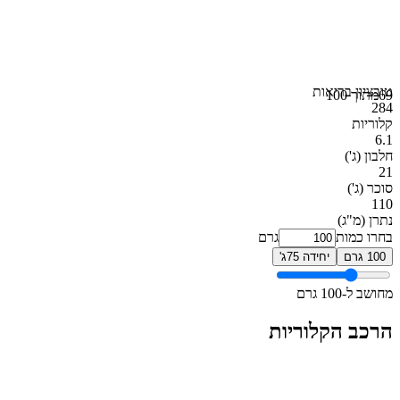
טוב
ציון בריאות
69
מתוך 100
284
קלוריות
6.1
חלבון
(ג')
21
סוכר
(ג')
110
נתרן
(מ"ג)
בחרו כמות
גרם
100 גרם
יחידה 75ג'
מחושב ל-100 גרם
הרכב הקלוריות