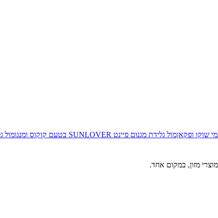
מול
גלידת מגנום פיינט SUNLOVER בטעם קוקוס ומנגו
מול
גליד
וצרי מזון, במקום אחד.