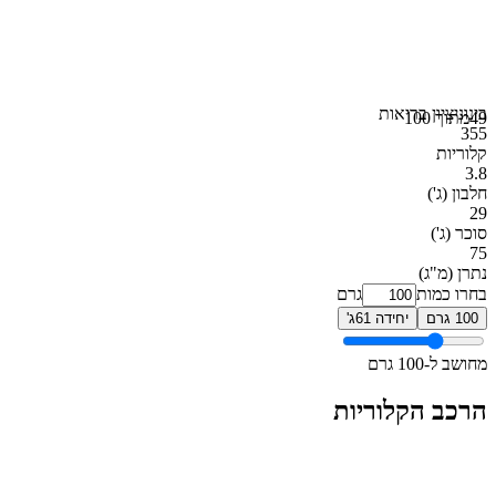
בינוני
ציון בריאות
49
מתוך 100
355
קלוריות
3.8
חלבון
(ג')
29
סוכר
(ג')
75
נתרן
(מ"ג)
בחרו כמות
גרם
100 גרם
יחידה 61ג'
מחושב ל-100 גרם
הרכב הקלוריות