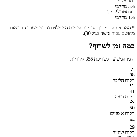
נתרן
75
מ"ג
% מהיומי
3
כולסטרול
2
מ"ג
% מהיומי
1
* האחוזים הם מתוך הצריכה היומית המומלצת (נתוני משרד הבריאות,
מחושב עבור אישה בגיל 30).
כמה זמן לשרוף?
הזמן המשוער לשריפת
355
קלוריות
🚶
98
דקות
הליכה
🏃
41
דקות
ריצה
🚴
50
דקות
אופניים
🏊
29
דקות
שחייה