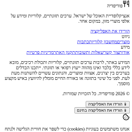
פודיפדיה
אנציקלופדיית האוכל של ישראל. ערכים תזונתיים, קלוריות ומידע על
אלפי מוצרי מזון, במקום אחד.
הורידו את האפליקציה
ניווט
מוצרים
מחשבון קלוריות
כתבות
מידע
אודות
צור קשר
שאלות ותשובות
תקנון האתר
מדיניות פרטיות
המידע באתר, לרבות ערכים תזונתיים, קלוריות ותכולת רכיבים, מובא
לידע כללי בלבד ואינו מהווה ייעוץ רפואי או תזונתי. ייתכנו הבדלים
בערכים בין יצרנים, אצוות ומוצרים, והנתונים עשויים להשתנות מעת
לעת. לפני כל שינוי בתזונה או באורח החיים מומלץ להיוועץ באיש מקצוע
מוסמך.
©
2026
פודיפדיה. כל הזכויות שמורות.
📱
הורידו את האפליקציה
📱 הורידו את האפליקציה בחינם
אנחנו משתמשים בעוגיות (cookies) כדי לשפר את חוויית הגלישה ולנתח