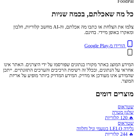
FoodPal
כל מה שאכלתם, בכמה שניות
צלמו את הצלחת או כתבו מה אכלתם, וה-AI מחשב קלוריות, חלבון
ומאקרו באופן מיידי. בחינם.
הורידו מ-Google Play
המידע המוצג באתר מקורו בנתונים שפורסמו על ידי היצרנים. האתר אינו
אחראי על הנתונים, ובכלל זה רשימת הרכיבים והערכים התזונתיים. ייתכן
שהמידע אינו מעודכן או מדויק. המידע המדויק ביותר מופיע על אריזת
המוצר.
מוצרים דומים
שטראוס
שלגון מטרה
🔥
120
קלוריות
שטראוס
גלידה LELO בטעמי וניל וחלווה
🔥
244
קלוריות