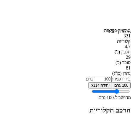
טוב
ציון בריאות
76
מתוך 100
331
קלוריות
4.7
חלבון
(ג')
29
סוכר
(ג')
81
נתרן
(מ"ג)
בחרו כמות
גרם
100 גרם
יחידה 114ג'
מחושב ל-100 גרם
הרכב הקלוריות