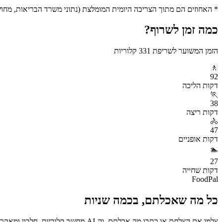
* האחוזים הם מתוך הצריכה היומית המומלצת (נתוני משרד הבריאות, מחושב ע
כמה זמן לשרוף?
הזמן המשוער לשריפת
331
קלוריות
🚶
92
דקות
הליכה
🏃
38
דקות
ריצה
🚴
47
דקות
אופניים
🏊
27
דקות
שחייה
FoodPal
כל מה שאכלתם, בכמה שניות
צלמו את הצלחת או כתבו מה אכלתם, וה-AI מחשב קלוריות, חלבון ומאקרו באופן מיידי. בחינם.