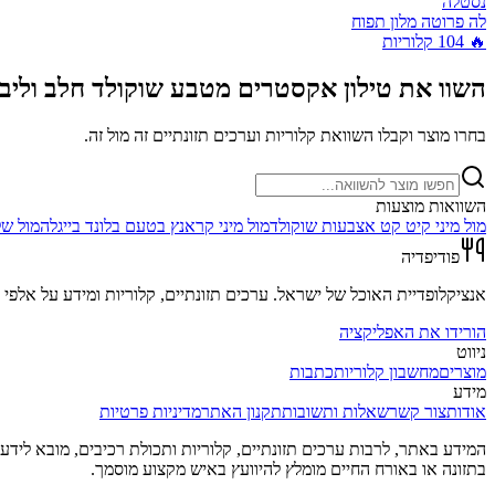
נסטלה
לה פרוטה מלון תפוח
🔥
104
קלוריות
השוו את
טילון אקסטרים מטבע שוקולד חלב וליב
בחרו מוצר וקבלו השוואת קלוריות וערכים תזונתיים זה מול זה.
השוואות מוצעות
מול
מיני קיט קט אצבעות שוקולד
מול
מיני קראנץ בטעם בלונד בייגלה
מול
של
פודיפדיה
אנציקלופדיית האוכל של ישראל. ערכים תזונתיים, קלוריות ומידע על אלפי מ
הורידו את האפליקציה
ניווט
מוצרים
מחשבון קלוריות
כתבות
מידע
אודות
צור קשר
שאלות ותשובות
תקנון האתר
מדיניות פרטיות
המידע באתר, לרבות ערכים תזונתיים, קלוריות ותכולת רכיבים, מובא לידע כל
בתזונה או באורח החיים מומלץ להיוועץ באיש מקצוע מוסמך.