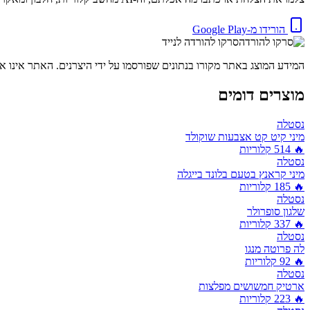
הורידו מ-Google Play
סרקו להורדה לנייד
המידע המוצג באתר מקורו בנתונים שפורסמו על ידי היצרנים. האתר אינו אח
מוצרים דומים
נסטלה
מיני קיט קט אצבעות שוקולד
🔥
514
קלוריות
נסטלה
מיני קראנץ בטעם בלונד בייגלה
🔥
185
קלוריות
נסטלה
שלגון סופרולר
🔥
337
קלוריות
נסטלה
לה פרוטה מנגו
🔥
92
קלוריות
נסטלה
ארטיק חמשושים מפלצות
🔥
223
קלוריות