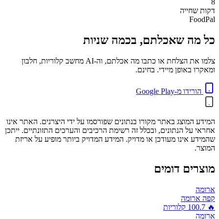
8
דקות
שחייה
FoodPal
כל מה שאכלתם, בכמה שניות
צלמו את הצלחת או כתבו מה אכלתם, וה-AI מחשב קלוריות, חלבון
ומאקרו באופן מיידי. בחינם.
הורידו מ-Google Play
המידע המוצג באתר מקורו בנתונים שפורסמו על ידי היצרנים. האתר אינו
אחראי על הנתונים, ובכלל זה רשימת הרכיבים והערכים התזונתיים. ייתכן
שהמידע אינו מעודכן או מדויק. המידע המדויק ביותר מופיע על אריזת
המוצר.
מוצרים דומים
ארומה
קפה ארומה
🔥
100.7
קלוריות
ארומה