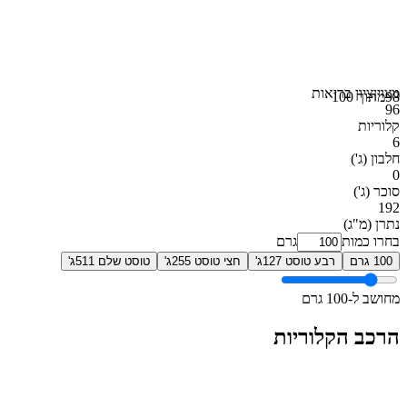
מצוין
ציון בריאות
98
מתוך 100
96
קלוריות
6
חלבון
(ג')
0
סוכר
(ג')
192
נתרן
(מ"ג)
בחרו כמות
גרם
100 גרם
רבע טוסט 127ג'
חצי טוסט 255ג'
טוסט שלם 511ג'
מחושב ל-100 גרם
הרכב הקלוריות