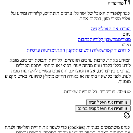
פודיפדיה
אנציקלופדיית האוכל של ישראל. ערכים תזונתיים, קלוריות ומידע על
אלפי מוצרי מזון, במקום אחד.
הורידו את האפליקציה
ניווט
מוצרים
מחשבון קלוריות
כתבות
מידע
אודות
צור קשר
שאלות ותשובות
תקנון האתר
מדיניות פרטיות
המידע באתר, לרבות ערכים תזונתיים, קלוריות ותכולת רכיבים, מובא
לידע כללי בלבד ואינו מהווה ייעוץ רפואי או תזונתי. ייתכנו הבדלים
בערכים בין יצרנים, אצוות ומוצרים, והנתונים עשויים להשתנות מעת
לעת. לפני כל שינוי בתזונה או באורח החיים מומלץ להיוועץ באיש מקצוע
מוסמך.
©
2026
פודיפדיה. כל הזכויות שמורות.
📱
הורידו את האפליקציה
📱 הורידו את האפליקציה בחינם
אנחנו משתמשים בעוגיות (cookies) כדי לשפר את חוויית הגלישה ולנתח
את התנועה באתר. המשך השימוש מהווה הסכמה. פרטים נוספים