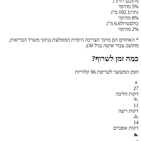
מתוכם רווי
1
ג'
% מהיומי
5
נתרן
192.1
מ"ג
% מהיומי
8
כולסטרול
6.6
מ"ג
% מהיומי
2
* האחוזים הם מתוך הצריכה היומית המומלצת (נתוני משרד הבריאות,
מחושב עבור אישה בגיל 30).
כמה זמן לשרוף?
הזמן המשוער לשריפת
96
קלוריות
🚶
27
דקות
הליכה
🏃
11
דקות
ריצה
🚴
14
דקות
אופניים
🏊