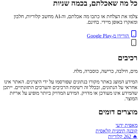
כל מה שאכלתם, בכמה שניות
צלמו את הצלחת או כתבו מה אכלתם, וה-AI מחשב קלוריות, חלבון
ומאקרו באופן מיידי. בחינם.
הורידו מ-Google Play
רכיבים
מים, חילבה, כרישה, כוסברה, מלח.
המידע המוצג באתר מקורו בנתונים שפורסמו על ידי היצרנים. האתר אינו
אחראי על הנתונים, ובכלל זה רשימת הרכיבים והערכים התזונתיים. ייתכן
שהמידע אינו מעודכן או מדויק. המידע המדויק ביותר מופיע על אריזת
המוצר.
מוצרים דומים
מאפית ידעי
קובנה תימנית קלאסית
🔥
262
קלוריות