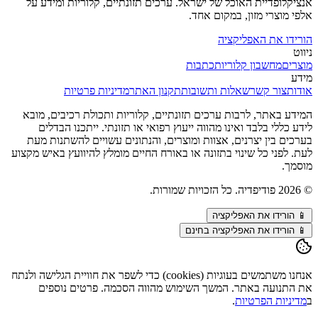
אנציקלופדיית האוכל של ישראל. ערכים תזונתיים, קלוריות ומידע על
אלפי מוצרי מזון, במקום אחד.
הורידו את האפליקציה
ניווט
מוצרים
מחשבון קלוריות
כתבות
מידע
אודות
צור קשר
שאלות ותשובות
תקנון האתר
מדיניות פרטיות
המידע באתר, לרבות ערכים תזונתיים, קלוריות ותכולת רכיבים, מובא
לידע כללי בלבד ואינו מהווה ייעוץ רפואי או תזונתי. ייתכנו הבדלים
בערכים בין יצרנים, אצוות ומוצרים, והנתונים עשויים להשתנות מעת
לעת. לפני כל שינוי בתזונה או באורח החיים מומלץ להיוועץ באיש מקצוע
מוסמך.
©
2026
פודיפדיה. כל הזכויות שמורות.
📱
הורידו את האפליקציה
📱 הורידו את האפליקציה בחינם
אנחנו משתמשים בעוגיות (cookies) כדי לשפר את חוויית הגלישה ולנתח
את התנועה באתר. המשך השימוש מהווה הסכמה. פרטים נוספים
ב
מדיניות הפרטיות
.