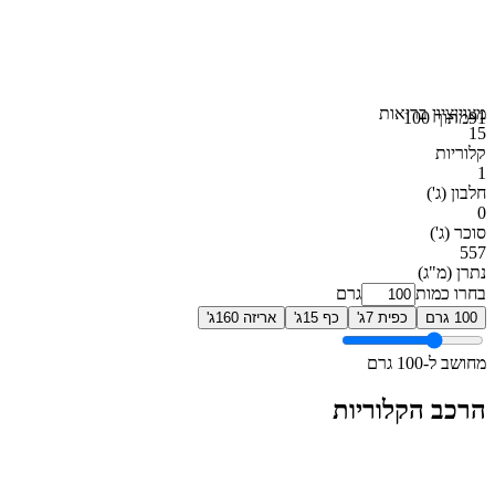
מצוין
ציון בריאות
91
מתוך 100
15
קלוריות
1
חלבון
(ג')
0
סוכר
(ג')
557
נתרן
(מ"ג)
בחרו כמות
גרם
100 גרם
כפית 7ג'
כף 15ג'
אריזה 160ג'
מחושב ל-100 גרם
הרכב הקלוריות