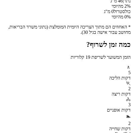
נתרן
46
מ"ג
% מהיומי
2
כולסטרול
0
מ"ג
% מהיומי
0
* האחוזים הם מתוך הצריכה היומית המומלצת (נתוני משרד הבריאות,
מחושב עבור אישה בגיל 30).
כמה זמן לשרוף?
הזמן המשוער לשריפת
19
קלוריות
🚶
5
דקות
הליכה
🏃
2
דקות
ריצה
🚴
3
דקות
אופניים
🏊
2
דקות
שחייה