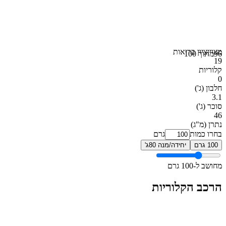
מצוין
ציון בריאות
96
מתוך 100
19
קלוריות
0
חלבון
(ג')
3.1
סוכר
(ג')
46
נתרן
(מ"ג)
בחרו כמות
גרם
100 גרם
יחידה/מנה 80ג'
מחושב ל-100 גרם
הרכב הקלוריות