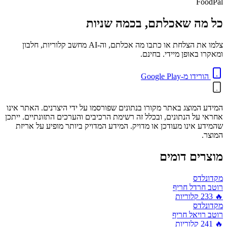
FoodPal
כל מה שאכלתם, בכמה שניות
צלמו את הצלחת או כתבו מה אכלתם, וה-AI מחשב קלוריות, חלבון
ומאקרו באופן מיידי. בחינם.
הורידו מ-Google Play
המידע המוצג באתר מקורו בנתונים שפורסמו על ידי היצרנים. האתר אינו
אחראי על הנתונים, ובכלל זה רשימת הרכיבים והערכים התזונתיים. ייתכן
שהמידע אינו מעודכן או מדויק. המידע המדויק ביותר מופיע על אריזת
המוצר.
מוצרים דומים
מקדונלדס
רוטב חרדל חריף
🔥
233
קלוריות
מקדונלדס
רוטב רויאל חריף
🔥
241
קלוריות