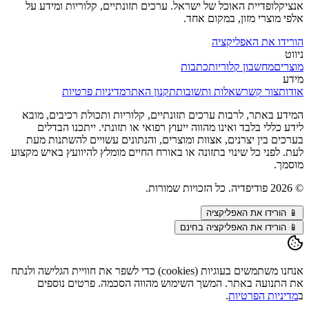
אנציקלופדיית האוכל של ישראל. ערכים תזונתיים, קלוריות ומידע על
אלפי מוצרי מזון, במקום אחד.
הורידו את האפליקציה
ניווט
מוצרים
מחשבון קלוריות
כתבות
מידע
אודות
צור קשר
שאלות ותשובות
תקנון האתר
מדיניות פרטיות
המידע באתר, לרבות ערכים תזונתיים, קלוריות ותכולת רכיבים, מובא
לידע כללי בלבד ואינו מהווה ייעוץ רפואי או תזונתי. ייתכנו הבדלים
בערכים בין יצרנים, אצוות ומוצרים, והנתונים עשויים להשתנות מעת
לעת. לפני כל שינוי בתזונה או באורח החיים מומלץ להיוועץ באיש מקצוע
מוסמך.
©
2026
פודיפדיה. כל הזכויות שמורות.
📱
הורידו את האפליקציה
📱 הורידו את האפליקציה בחינם
אנחנו משתמשים בעוגיות (cookies) כדי לשפר את חוויית הגלישה ולנתח
את התנועה באתר. המשך השימוש מהווה הסכמה. פרטים נוספים
ב
מדיניות הפרטיות
.