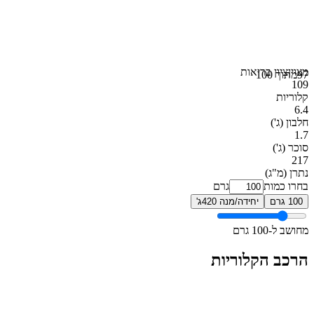
מצוין
ציון בריאות
97
מתוך 100
109
קלוריות
6.4
חלבון
(ג')
1.7
סוכר
(ג')
217
נתרן
(מ"ג)
בחרו כמות
גרם
100 גרם
יחידה/מנה 420ג'
מחושב ל-100 גרם
הרכב הקלוריות