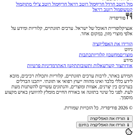
מול
רוטב חרדל חריף
מול
רוטב רויאל חריף
מול
רוטב צ'ילי מתוק
מול
קטשופ
מול
רוטב רויאל
פודיפדיה
אנציקלופדיית האוכל של ישראל. ערכים תזונתיים, קלוריות ומידע על
אלפי מוצרי מזון, במקום אחד.
הורידו את האפליקציה
ניווט
מוצרים
מחשבון קלוריות
כתבות
מידע
אודות
צור קשר
שאלות ותשובות
תקנון האתר
מדיניות פרטיות
המידע באתר, לרבות ערכים תזונתיים, קלוריות ותכולת רכיבים, מובא
לידע כללי בלבד ואינו מהווה ייעוץ רפואי או תזונתי. ייתכנו הבדלים
בערכים בין יצרנים, אצוות ומוצרים, והנתונים עשויים להשתנות מעת
לעת. לפני כל שינוי בתזונה או באורח החיים מומלץ להיוועץ באיש מקצוע
מוסמך.
©
2026
פודיפדיה. כל הזכויות שמורות.
📱
הורידו את האפליקציה
📱 הורידו את האפליקציה בחינם