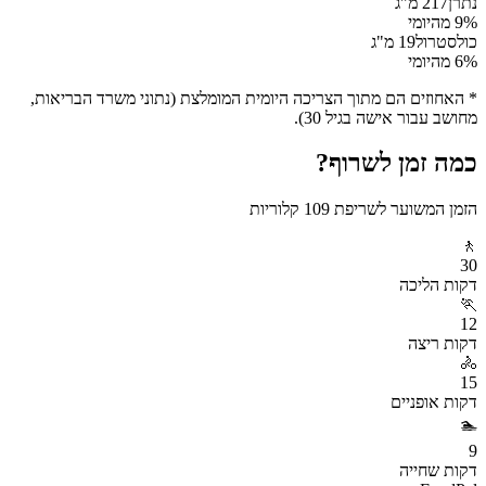
נתרן
217
מ"ג
% מהיומי
9
כולסטרול
19
מ"ג
% מהיומי
6
* האחוזים הם מתוך הצריכה היומית המומלצת (נתוני משרד הבריאות,
מחושב עבור אישה בגיל 30).
כמה זמן לשרוף?
הזמן המשוער לשריפת
109
קלוריות
🚶
30
דקות
הליכה
🏃
12
דקות
ריצה
🚴
15
דקות
אופניים
🏊
9
דקות
שחייה