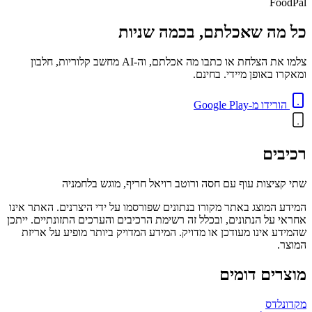
FoodPal
כל מה שאכלתם, בכמה שניות
צלמו את הצלחת או כתבו מה אכלתם, וה-AI מחשב קלוריות, חלבון
ומאקרו באופן מיידי. בחינם.
הורידו מ-Google Play
רכיבים
שתי קציצות עוף עם חסה ורוטב רויאל חריף, מוגש בלחמניה
המידע המוצג באתר מקורו בנתונים שפורסמו על ידי היצרנים. האתר אינו
אחראי על הנתונים, ובכלל זה רשימת הרכיבים והערכים התזונתיים. ייתכן
שהמידע אינו מעודכן או מדויק. המידע המדויק ביותר מופיע על אריזת
המוצר.
מוצרים דומים
מקדונלדס