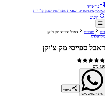
פודיפדיה
האפליקציה
מוצרים
השוואת מוצרים
מחשבון קלוריות
חיפוש
בית
מוצרים
דאבל ספייסי מק צ'יקן
מקדונלדס
דאבל ספייסי מק צ'יקן
420 גרם
שיתוף
שיתוף בוואטסאפ