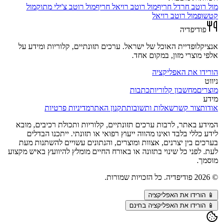
מול
רוטב חרדל חריף
מול
רוטב רויאל חריף
מול
רוטב צ'ילי מתוק
מול
קטשופ
מול
רוטב רויאל
פודיפדיה
אנציקלופדיית האוכל של ישראל. ערכים תזונתיים, קלוריות ומידע על
אלפי מוצרי מזון, במקום אחד.
הורידו את האפליקציה
ניווט
מוצרים
מחשבון קלוריות
כתבות
מידע
אודות
צור קשר
שאלות ותשובות
תקנון האתר
מדיניות פרטיות
המידע באתר, לרבות ערכים תזונתיים, קלוריות ותכולת רכיבים, מובא
לידע כללי בלבד ואינו מהווה ייעוץ רפואי או תזונתי. ייתכנו הבדלים
בערכים בין יצרנים, אצוות ומוצרים, והנתונים עשויים להשתנות מעת
לעת. לפני כל שינוי בתזונה או באורח החיים מומלץ להיוועץ באיש מקצוע
מוסמך.
©
2026
פודיפדיה. כל הזכויות שמורות.
📱
הורידו את האפליקציה
📱 הורידו את האפליקציה בחינם