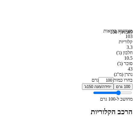
מצוין
ציון בריאות
89
מתוך 100
103
קלוריות
3.3
חלבון
(ג')
10.5
סוכר
(ג')
43
נתרן
(מ"ג)
בחרו כמות
גרם
100 גרם
יחידה/מנה 150ג'
מחושב ל-100 גרם
הרכב הקלוריות