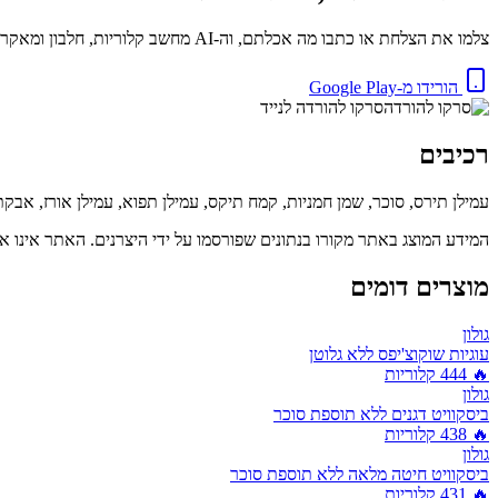
צלמו את הצלחת או כתבו מה אכלתם, וה-AI מחשב קלוריות, חלבון ומאקרו באופן מיידי. בחינם.
הורידו מ-Google Play
סרקו להורדה לנייד
רכיבים
עמילן תירס, סוכר, שמן חמניות, קמח תיקס, עמילן תפוא, עמילן אורז, אבקת קקאו, סירופ תירס גלוקוז ופוקטוז,
המידע המוצג באתר מקורו בנתונים שפורסמו על ידי היצרנים. האתר אינו אח
מוצרים דומים
גולון
עוגיות שוקוצ'יפס ללא גלוטן
🔥
444
קלוריות
גולון
ביסקוויט דגנים ללא תוספת סוכר
🔥
438
קלוריות
גולון
ביסקוויט חיטה מלאה ללא תוספת סוכר
🔥
431
קלוריות