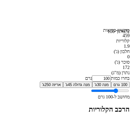
טוב
ציון בריאות
72
מתוך 100
459
קלוריות
1.9
חלבון
(ג')
0
סוכר
(ג')
172
נתרן
(מ"ג)
בחרו כמות
גרם
100 גרם
מנה 30ג'
מנה גדולה 45ג'
אריזה 250ג'
מחושב ל-100 גרם
הרכב הקלוריות