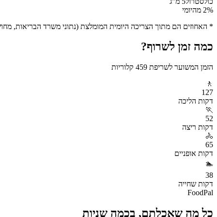
כולסטרול
5
מ"ג
% מהיומי
2
* האחוזים הם מתוך הצריכה היומית המומלצת (נתוני משרד הבריאות, מחושב ע
כמה זמן לשרוף?
הזמן המשוער לשריפת
459
קלוריות
🚶
127
דקות
הליכה
🏃
52
דקות
ריצה
🚴
65
דקות
אופניים
🏊
38
דקות
שחייה
FoodPal
כל מה שאכלתם, בכמה שניות