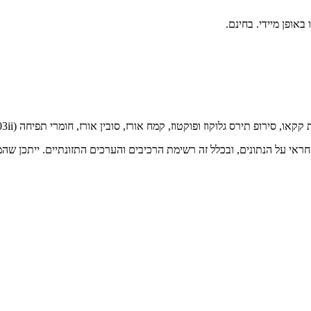
 קמח אורז, סובין אורז, חומרי תפיחה (E500ii, E503ii), מלח, מתחלב (סויה לציטין), חומרי טעם: ונילין.
ראי על הנתונים, ובכלל זה רשימת הרכיבים והערכים התזונתיים. ייתכן שהמי