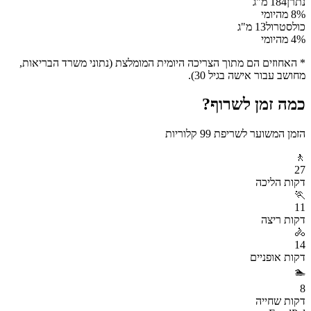
נתרן
184
מ"ג
% מהיומי
8
כולסטרול
13
מ"ג
% מהיומי
4
* האחוזים הם מתוך הצריכה היומית המומלצת (נתוני משרד הבריאות,
מחושב עבור אישה בגיל 30).
כמה זמן לשרוף?
הזמן המשוער לשריפת
99
קלוריות
🚶
27
דקות
הליכה
🏃
11
דקות
ריצה
🚴
14
דקות
אופניים
🏊
8
דקות
שחייה