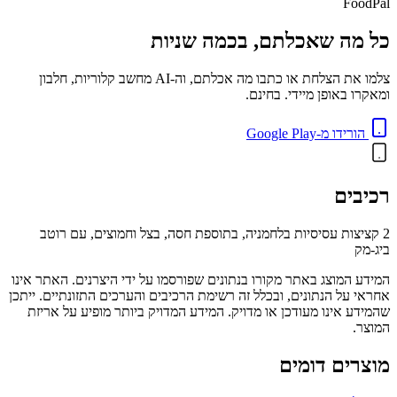
FoodPal
כל מה שאכלתם, בכמה שניות
צלמו את הצלחת או כתבו מה אכלתם, וה-AI מחשב קלוריות, חלבון
ומאקרו באופן מיידי. בחינם.
הורידו מ-Google Play
רכיבים
2 קציצות עסיסיות בלחמניה, בתוספת חסה, בצל וחמוצים, עם רוטב
ביג-מק
המידע המוצג באתר מקורו בנתונים שפורסמו על ידי היצרנים. האתר אינו
אחראי על הנתונים, ובכלל זה רשימת הרכיבים והערכים התזונתיים. ייתכן
שהמידע אינו מעודכן או מדויק. המידע המדויק ביותר מופיע על אריזת
המוצר.
מוצרים דומים