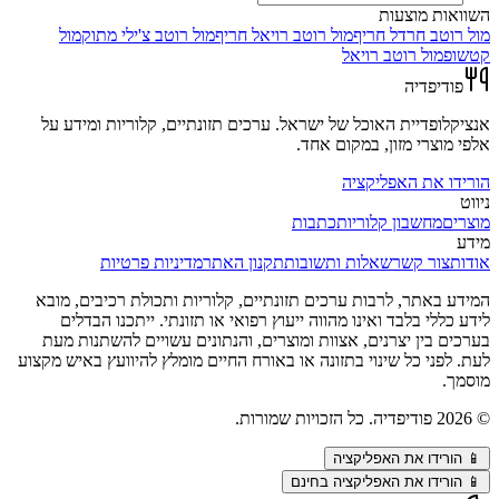
השוואות מוצעות
מול
רוטב חרדל חריף
מול
רוטב רויאל חריף
מול
רוטב צ'ילי מתוק
מול
קטשופ
מול
רוטב רויאל
פודיפדיה
אנציקלופדיית האוכל של ישראל. ערכים תזונתיים, קלוריות ומידע על
אלפי מוצרי מזון, במקום אחד.
הורידו את האפליקציה
ניווט
מוצרים
מחשבון קלוריות
כתבות
מידע
אודות
צור קשר
שאלות ותשובות
תקנון האתר
מדיניות פרטיות
המידע באתר, לרבות ערכים תזונתיים, קלוריות ותכולת רכיבים, מובא
לידע כללי בלבד ואינו מהווה ייעוץ רפואי או תזונתי. ייתכנו הבדלים
בערכים בין יצרנים, אצוות ומוצרים, והנתונים עשויים להשתנות מעת
לעת. לפני כל שינוי בתזונה או באורח החיים מומלץ להיוועץ באיש מקצוע
מוסמך.
©
2026
פודיפדיה. כל הזכויות שמורות.
📱
הורידו את האפליקציה
📱 הורידו את האפליקציה בחינם