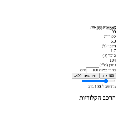
מצוין
ציון בריאות
96
מתוך 100
99
קלוריות
6.3
חלבון
(ג')
1.7
סוכר
(ג')
184
נתרן
(מ"ג)
בחרו כמות
גרם
100 גרם
יחידה/מנה 400ג'
מחושב ל-100 גרם
הרכב הקלוריות