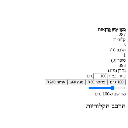
מצוין
ציון בריאות
88
מתוך 100
287
קלוריות
3
חלבון
(ג')
1
סוכר
(ג')
398
נתרן
(מ"ג)
בחרו כמות
גרם
100 גרם
פרוסה 30ג'
מנה 60ג'
אריזה 240ג'
מחושב ל-100 גרם
הרכב הקלוריות