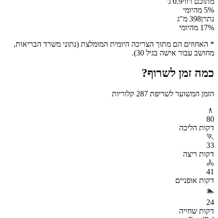
מתוכם רווי
0.9
ג'
% מהיומי
5
נתרן
398
מ"ג
% מהיומי
17
* האחוזים הם מתוך הצריכה היומית המומלצת (נתוני משרד הבריאות,
מחושב עבור אישה בגיל 30).
כמה זמן לשרוף?
הזמן המשוער לשריפת
287
קלוריות
🚶
80
דקות
הליכה
🏃
33
דקות
ריצה
🚴
41
דקות
אופניים
🏊
24
דקות
שחייה