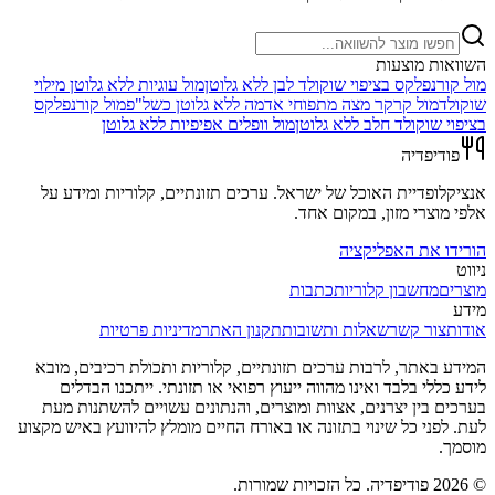
השוואות מוצעות
מול
קורנפלקס בציפוי שוקולד לבן ללא גלוטן
מול
עוגיות ללא גלוטן מילוי
שוקולד
מול
קרקר מצה מתפוחי אדמה ללא גלוטן כשל"פ
מול
קורנפלקס
בציפוי שוקולד חלב ללא גלוטן
מול
וופלים אפיפיות ללא גלוטן
פודיפדיה
אנציקלופדיית האוכל של ישראל. ערכים תזונתיים, קלוריות ומידע על
אלפי מוצרי מזון, במקום אחד.
הורידו את האפליקציה
ניווט
מוצרים
מחשבון קלוריות
כתבות
מידע
אודות
צור קשר
שאלות ותשובות
תקנון האתר
מדיניות פרטיות
המידע באתר, לרבות ערכים תזונתיים, קלוריות ותכולת רכיבים, מובא
לידע כללי בלבד ואינו מהווה ייעוץ רפואי או תזונתי. ייתכנו הבדלים
בערכים בין יצרנים, אצוות ומוצרים, והנתונים עשויים להשתנות מעת
לעת. לפני כל שינוי בתזונה או באורח החיים מומלץ להיוועץ באיש מקצוע
מוסמך.
©
2026
פודיפדיה. כל הזכויות שמורות.