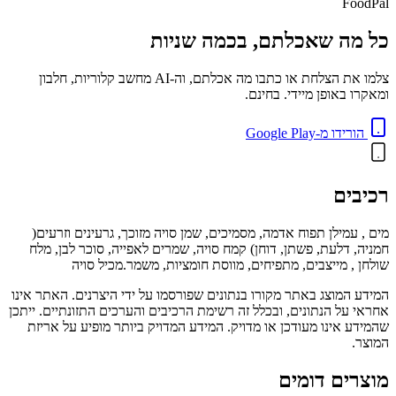
FoodPal
כל מה שאכלתם, בכמה שניות
צלמו את הצלחת או כתבו מה אכלתם, וה-AI מחשב קלוריות, חלבון
ומאקרו באופן מיידי. בחינם.
הורידו מ-Google Play
רכיבים
מים , עמילן תפוח אדמה, מסמיכים, שמן סויה מזוכך, גרעינים וזרעים(
חמניה, דלעת, פשתן, דוחן) קמח סויה, שמרים לאפייה, סוכר לבן, מלח
שולחן , מייצבים, מתפיחים, מווסת חומציות, משמר.מכיל סויה
המידע המוצג באתר מקורו בנתונים שפורסמו על ידי היצרנים. האתר אינו
אחראי על הנתונים, ובכלל זה רשימת הרכיבים והערכים התזונתיים. ייתכן
שהמידע אינו מעודכן או מדויק. המידע המדויק ביותר מופיע על אריזת
המוצר.
מוצרים דומים