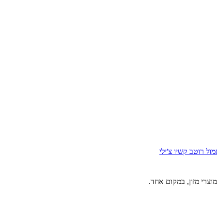
מול
רוטב קשיו צ'ילי
וצרי מזון, במקום אחד.