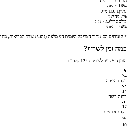
מתוכם רווי
3.1
ג'
% מהיומי
16
נתרן
168.1
מ"ג
% מהיומי
7
כולסטרול
72.2
מ"ג
% מהיומי
24
* האחוזים הם מתוך הצריכה היומית המומלצת (נתוני משרד הבריאות, מחושב ע
כמה זמן לשרוף?
הזמן המשוער לשריפת
122
קלוריות
🚶
34
דקות
הליכה
🏃
14
דקות
ריצה
🚴
17
דקות
אופניים
🏊
10