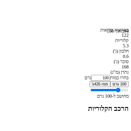
מצוין
ציון בריאות
94
מתוך 100
122
קלוריות
5.3
חלבון
(ג')
0.6
סוכר
(ג')
168
נתרן
(מ"ג)
בחרו כמות
גרם
100 גרם
מנה 426ג'
מחושב ל-100 גרם
הרכב הקלוריות