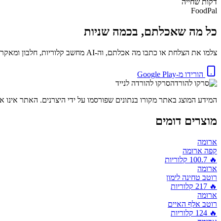
דקות
שחייה
FoodPal
כל מה שאכלתם, בכמה שניות
צלמו את הצלחת או כתבו מה אכלתם, וה-AI מחשב קלוריות, חלבון ומאקרו באופן מיידי. בחינם.
הורידו מ-Google Play
סרקו להורדה לנייד
המידע המוצג באתר מקורו בנתונים שפורסמו על ידי היצרנים. האתר אינו אח
מוצרים דומים
ארומה
קפה ארומה
🔥
100.7
קלוריות
ארומה
רוטב טחינה לימון
🔥
217
קלוריות
ארומה
רוטב אלף האיים
🔥
124
קלוריות