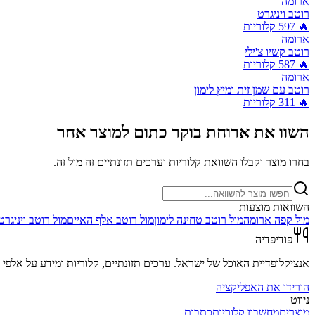
ארומה
רוטב ויניגרט
🔥
597
קלוריות
ארומה
רוטב קשיו צ'ילי
🔥
587
קלוריות
ארומה
רוטב עם שמן זית ומיץ לימון
🔥
311
קלוריות
השוו את
ארוחת בוקר כתום
למוצר אחר
בחרו מוצר וקבלו השוואת קלוריות וערכים תזונתיים זה מול זה.
השוואות מוצעות
מול
קפה ארומה
מול
רוטב טחינה לימון
מול
רוטב אלף האיים
מול
רוטב ויניגרט
פודיפדיה
אנציקלופדיית האוכל של ישראל. ערכים תזונתיים, קלוריות ומידע על אלפי מ
הורידו את האפליקציה
ניווט
מוצרים
מחשבון קלוריות
כתבות