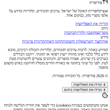
פודיפדיה
אנציקלופדיית האוכל של ישראל. ערכים תזונתיים, קלוריות ומידע על
אלפי מוצרי מזון, במקום אחד.
הורידו את האפליקציה
ניווט
מוצרים
מחשבון קלוריות
כתבות
מידע
אודות
צור קשר
שאלות ותשובות
תקנון האתר
מדיניות פרטיות
המידע באתר, לרבות ערכים תזונתיים, קלוריות ותכולת רכיבים, מובא
לידע כללי בלבד ואינו מהווה ייעוץ רפואי או תזונתי. ייתכנו הבדלים
בערכים בין יצרנים, אצוות ומוצרים, והנתונים עשויים להשתנות מעת
לעת. לפני כל שינוי בתזונה או באורח החיים מומלץ להיוועץ באיש מקצוע
מוסמך.
©
2026
פודיפדיה. כל הזכויות שמורות.
📱
הורידו את האפליקציה
📱 הורידו את האפליקציה בחינם
אנחנו משתמשים בעוגיות (cookies) כדי לשפר את חוויית הגלישה ולנתח
את התנועה באתר. המשך השימוש מהווה הסכמה. פרטים נוספים