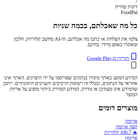
7
דקות
שחייה
FoodPal
כל מה שאכלתם, בכמה שניות
צלמו את הצלחת או כתבו מה אכלתם, וה-AI מחשב קלוריות, חלבון
ומאקרו באופן מיידי. בחינם.
הורידו מ-Google Play
המידע המוצג באתר מקורו בנתונים שפורסמו על ידי היצרנים. האתר אינו
אחראי על הנתונים, ובכלל זה רשימת הרכיבים והערכים התזונתיים. ייתכן
שהמידע אינו מעודכן או מדויק. המידע המדויק ביותר מופיע על אריזת
המוצר.
מוצרים דומים
ארומה
קפה ארומה
🔥
100.7
קלוריות
ארומה