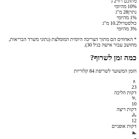
מתוכם רווי
2
ג'
% מהיומי
10
נתרן
28
מ"ג
% מהיומי
1
כולסטרול
10.2
מ"ג
% מהיומי
3
* האחוזים הם מתוך הצריכה היומית המומלצת (נתוני משרד הבריאות,
מחושב עבור אישה בגיל 30).
כמה זמן לשרוף?
הזמן המשוער לשריפת
84
קלוריות
🚶
23
דקות
הליכה
🏃
10
דקות
ריצה
🚴
12
דקות
אופניים
🏊