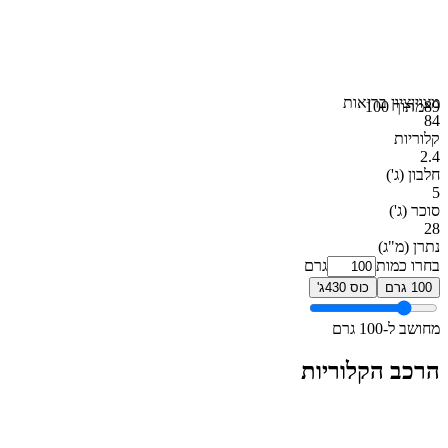
מצוין
ציון בריאות
89
מתוך 100
84
קלוריות
2.4
חלבון
(ג')
5
סוכר
(ג')
28
נתרן
(מ"ג)
בחרו כמות
גרם
100 גרם
כוס 430ג'
מחושב ל-100 גרם
הרכב הקלוריות