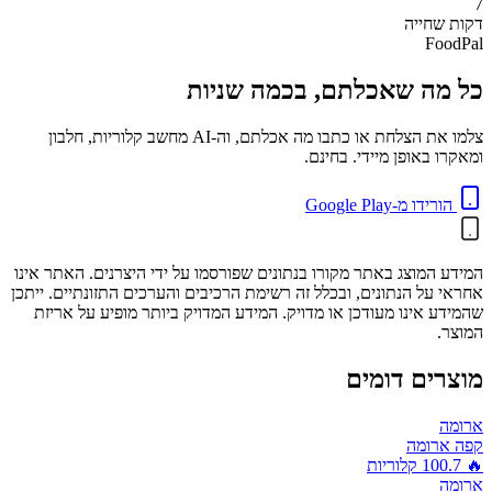
7
דקות
שחייה
FoodPal
כל מה שאכלתם, בכמה שניות
צלמו את הצלחת או כתבו מה אכלתם, וה-AI מחשב קלוריות, חלבון
ומאקרו באופן מיידי. בחינם.
הורידו מ-Google Play
המידע המוצג באתר מקורו בנתונים שפורסמו על ידי היצרנים. האתר אינו
אחראי על הנתונים, ובכלל זה רשימת הרכיבים והערכים התזונתיים. ייתכן
שהמידע אינו מעודכן או מדויק. המידע המדויק ביותר מופיע על אריזת
המוצר.
מוצרים דומים
ארומה
קפה ארומה
🔥
100.7
קלוריות
ארומה