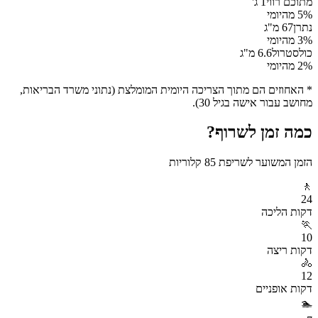
מתוכם רווי
1
ג'
% מהיומי
5
נתרן
67
מ"ג
% מהיומי
3
כולסטרול
6.6
מ"ג
% מהיומי
2
* האחוזים הם מתוך הצריכה היומית המומלצת (נתוני משרד הבריאות,
מחושב עבור אישה בגיל 30).
כמה זמן לשרוף?
הזמן המשוער לשריפת
85
קלוריות
🚶
24
דקות
הליכה
🏃
10
דקות
ריצה
🚴
12
דקות
אופניים
🏊