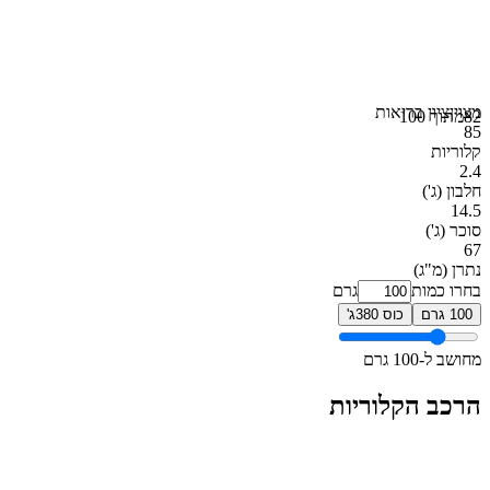
מצוין
ציון בריאות
82
מתוך 100
85
קלוריות
2.4
חלבון
(ג')
14.5
סוכר
(ג')
67
נתרן
(מ"ג)
בחרו כמות
גרם
100 גרם
כוס 380ג'
מחושב ל-100 גרם
הרכב הקלוריות