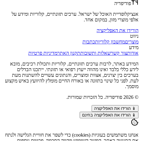
פודיפדיה
אנציקלופדיית האוכל של ישראל. ערכים תזונתיים, קלוריות ומידע על
אלפי מוצרי מזון, במקום אחד.
הורידו את האפליקציה
ניווט
מוצרים
מחשבון קלוריות
כתבות
מידע
אודות
צור קשר
שאלות ותשובות
תקנון האתר
מדיניות פרטיות
המידע באתר, לרבות ערכים תזונתיים, קלוריות ותכולת רכיבים, מובא
לידע כללי בלבד ואינו מהווה ייעוץ רפואי או תזונתי. ייתכנו הבדלים
בערכים בין יצרנים, אצוות ומוצרים, והנתונים עשויים להשתנות מעת
לעת. לפני כל שינוי בתזונה או באורח החיים מומלץ להיוועץ באיש מקצוע
מוסמך.
©
2026
פודיפדיה. כל הזכויות שמורות.
📱
הורידו את האפליקציה
📱 הורידו את האפליקציה בחינם
אנחנו משתמשים בעוגיות (cookies) כדי לשפר את חוויית הגלישה ולנתח
את התנועה באתר. המשך השימוש מהווה הסכמה. פרטים נוספים