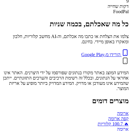
9
דקות
שחייה
FoodPal
כל מה שאכלתם, בכמה שניות
צלמו את הצלחת או כתבו מה אכלתם, וה-AI מחשב קלוריות, חלבון
ומאקרו באופן מיידי. בחינם.
הורידו מ-Google Play
המידע המוצג באתר מקורו בנתונים שפורסמו על ידי היצרנים. האתר אינו
אחראי על הנתונים, ובכלל זה רשימת הרכיבים והערכים התזונתיים. ייתכן
שהמידע אינו מעודכן או מדויק. המידע המדויק ביותר מופיע על אריזת
המוצר.
מוצרים דומים
ארומה
קפה ארומה
🔥
100.7
קלוריות
ארומה