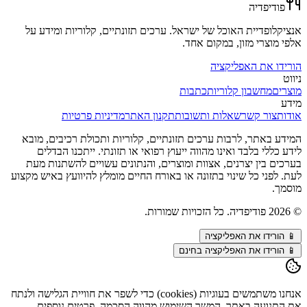
פודיפדיה
אנציקלופדיית האוכל של ישראל. ערכים תזונתיים, קלוריות ומידע על
אלפי מוצרי מזון, במקום אחד.
הורידו את האפליקציה
ניווט
מוצרים
מחשבון קלוריות
כתבות
מידע
אודות
צור קשר
שאלות ותשובות
תקנון האתר
מדיניות פרטיות
המידע באתר, לרבות ערכים תזונתיים, קלוריות ותכולת רכיבים, מובא
לידע כללי בלבד ואינו מהווה ייעוץ רפואי או תזונתי. ייתכנו הבדלים
בערכים בין יצרנים, אצוות ומוצרים, והנתונים עשויים להשתנות מעת
לעת. לפני כל שינוי בתזונה או באורח החיים מומלץ להיוועץ באיש מקצוע
מוסמך.
©
2026
פודיפדיה. כל הזכויות שמורות.
📱
הורידו את האפליקציה
📱 הורידו את האפליקציה בחינם
אנחנו משתמשים בעוגיות (cookies) כדי לשפר את חוויית הגלישה ולנתח
את התנועה באתר. המשך השימוש מהווה הסכמה. פרטים נוספים