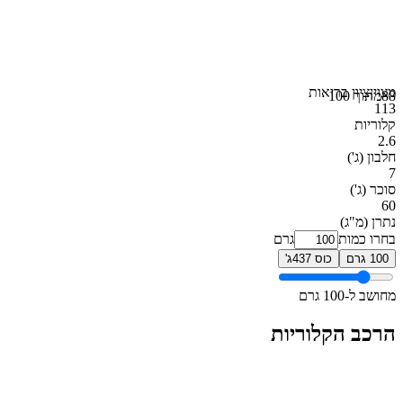
מצוין
ציון בריאות
88
מתוך 100
113
קלוריות
2.6
חלבון
(ג')
7
סוכר
(ג')
60
נתרן
(מ"ג)
בחרו כמות
גרם
100 גרם
כוס 437ג'
מחושב ל-100 גרם
הרכב הקלוריות