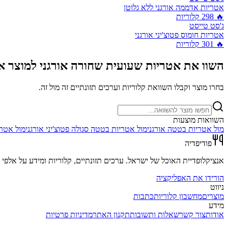
אטריות אדממה אורגני ללא גלוטן
🔥
298
קלוריות
ג'סט טייסט
אטריות חומוס פטוצ'יני אורגני
🔥
301
קלוריות
השוו את
אטריות שעועית שחורה אורגני
למוצר א
בחרו מוצר וקבלו השוואת קלוריות וערכים תזונתיים זה מול זה.
השוואות מוצעות
מול
אטריות בטטה אורגני
מול
אטריות בטטה סגולה פטוצ'יני אורגני
מול
אטרי
פודיפדיה
אנציקלופדיית האוכל של ישראל. ערכים תזונתיים, קלוריות ומידע על אלפי מ
הורידו את האפליקציה
ניווט
מוצרים
מחשבון קלוריות
כתבות
מידע
אודות
צור קשר
שאלות ותשובות
תקנון האתר
מדיניות פרטיות