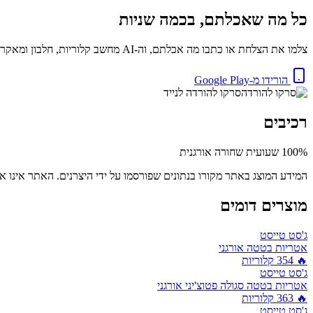
כל מה שאכלתם, בכמה שניות
צלמו את הצלחת או כתבו מה אכלתם, וה-AI מחשב קלוריות, חלבון ומאקרו באופן מיידי. בחינם.
הורידו מ-Google Play
סרקו להורדה לנייד
רכיבים
100% שעועית שחורה אורגנית
המידע המוצג באתר מקורו בנתונים שפורסמו על ידי היצרנים. האתר אינו אח
מוצרים דומים
ג'סט טייסט
אטריות בטטה אורגני
🔥
354
קלוריות
ג'סט טייסט
אטריות בטטה סגולה פטוצ'יני אורגני
🔥
363
קלוריות
ג'סט טייסט