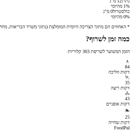
נתרן
12
מ"ג
% מהיומי
1
כולסטרול
0
מ"ג
% מהיומי
0
* האחוזים הם מתוך הצריכה היומית המומלצת (נתוני משרד הבריאות, מחושב ע
כמה זמן לשרוף?
הזמן המשוער לשריפת
303
קלוריות
🚶
84
דקות
הליכה
🏃
35
דקות
ריצה
🚴
43
דקות
אופניים
🏊
25
דקות
שחייה
FoodPal