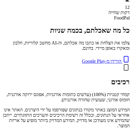
🏊
12
דקות
שחייה
FoodPal
כל מה שאכלתם, בכמה שניות
צלמו את הצלחת או כתבו מה אכלתם, וה-AI מחשב קלוריות, חלבון
ומאקרו באופן מיידי. בחינם.
הורידו מ-Google Play
רכיבים
קמחי קטניות (100%) (עדשים כתומות אורגניות, אפונס ירוקה אורגנית,
חומוס אורגני, שעועית שחורה אורגנית).
המידע המוצג באתר מקורו בנתונים שפורסמו על ידי היצרנים. האתר אינו
אחראי על הנתונים, ובכלל זה רשימת הרכיבים והערכים התזונתיים. ייתכן
שהמידע אינו מעודכן או מדויק. המידע המדויק ביותר מופיע על אריזת
המוצר.