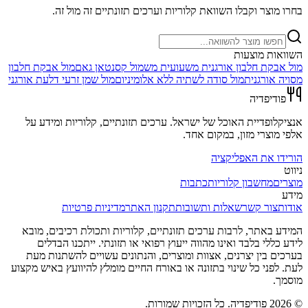
בחרו מוצר וקבלו השוואת קלוריות וערכים תזונתיים זה מול זה.
השוואות מוצעות
מול
אבקת חלבון אורגנית משעועית מש
מול
קסנטאן גאם
מול
אבקת חלבון
מסויה אורגנית
מול
סודה לשתיה ללא אלומיניום
מול
שמן זרעי דלעת אורגני
פודיפדיה
אנציקלופדיית האוכל של ישראל. ערכים תזונתיים, קלוריות ומידע על
אלפי מוצרי מזון, במקום אחד.
הורידו את האפליקציה
ניווט
מוצרים
מחשבון קלוריות
כתבות
מידע
אודות
צור קשר
שאלות ותשובות
תקנון האתר
מדיניות פרטיות
המידע באתר, לרבות ערכים תזונתיים, קלוריות ותכולת רכיבים, מובא
לידע כללי בלבד ואינו מהווה ייעוץ רפואי או תזונתי. ייתכנו הבדלים
בערכים בין יצרנים, אצוות ומוצרים, והנתונים עשויים להשתנות מעת
לעת. לפני כל שינוי בתזונה או באורח החיים מומלץ להיוועץ באיש מקצוע
מוסמך.
©
2026
פודיפדיה. כל הזכויות שמורות.