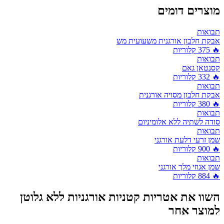
מוצרים דומים
תבואות
אבקת חלבון אורגנית משעועית מש
🔥
375
קלוריות
תבואות
קסנטאן גאם
🔥
332
קלוריות
תבואות
אבקת חלבון מסויה אורגנית
🔥
380
קלוריות
תבואות
סודה לשתיה ללא אלומיניום
תבואות
שמן זרעי דלעת אורגני
🔥
900
קלוריות
תבואות
שמן אגוזי מלך אורגני
🔥
884
קלוריות
השוו את
אטריות קטניות אורגניות ללא גלוטן
למוצר אחר