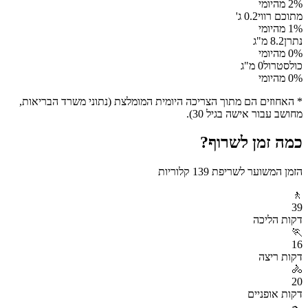
% מהיומי
2
מתוכם רווי
0.2
ג'
% מהיומי
1
נתרן
8.2
מ"ג
% מהיומי
0
כולסטרול
0
מ"ג
% מהיומי
0
* האחוזים הם מתוך הצריכה היומית המומלצת (נתוני משרד הבריאות,
מחושב עבור אישה בגיל 30).
כמה זמן לשרוף?
הזמן המשוער לשריפת
139
קלוריות
🚶
39
דקות
הליכה
🏃
16
דקות
ריצה
🚴
20
דקות
אופניים