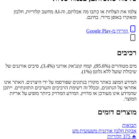
צלמו את הצלחת או כתבו מה אכלתם, וה-AI מחשב קלוריות, חלבון
ומאקרו באופן מיידי. בחינם.
הורידו מ-Google Play
רכיבים
מים מטוהרים (95.6%), קמח קונג'אק אורגני (3.4%), סיבים אורגנים של
שיבולת שועל ללא גלוטן (1%).
המידע המוצג באתר מקורו בנתונים שפורסמו על ידי היצרנים. האתר אינו
אחראי על הנתונים, ובכלל זה רשימת הרכיבים והערכים התזונתיים. ייתכן
שהמידע אינו מעודכן או מדויק. המידע המדויק ביותר מופיע על אריזת
המוצר.
מוצרים דומים
תבואות
אבקת חלבון אורגנית משעועית מש
🔥
375
קלוריות