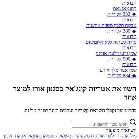
תבואות
קסנטאן גאם
🔥
332
קלוריות
תבואות
אבקת חלבון מסויה אורגנית
🔥
380
קלוריות
תבואות
סודה לשתיה ללא אלומיניום
תבואות
שמן זרעי דלעת אורגני
🔥
900
קלוריות
תבואות
שמן אגוזי מלך אורגני
🔥
884
קלוריות
השוו את
אטריות קונג'אק בסגנון אורז
למוצר
אחר
בחרו מוצר וקבלו השוואת קלוריות וערכים תזונתיים זה מול זה.
השוואות מוצעות
מול
אבקת חלבון אורגנית משעועית מש
מול
קסנטאן גאם
מול
אבקת חלבון