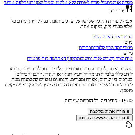
מסויה אורגנית
מול
סודה לשתיה ללא אלומיניום
מול
שמן זרעי דלעת אורגני
פודיפדיה
אנציקלופדיית האוכל של ישראל. ערכים תזונתיים, קלוריות ומידע על
אלפי מוצרי מזון, במקום אחד.
הורידו את האפליקציה
ניווט
מוצרים
מחשבון קלוריות
כתבות
מידע
אודות
צור קשר
שאלות ותשובות
תקנון האתר
מדיניות פרטיות
המידע באתר, לרבות ערכים תזונתיים, קלוריות ותכולת רכיבים, מובא
לידע כללי בלבד ואינו מהווה ייעוץ רפואי או תזונתי. ייתכנו הבדלים
בערכים בין יצרנים, אצוות ומוצרים, והנתונים עשויים להשתנות מעת
לעת. לפני כל שינוי בתזונה או באורח החיים מומלץ להיוועץ באיש מקצוע
מוסמך.
©
2026
פודיפדיה. כל הזכויות שמורות.
📱
הורידו את האפליקציה
📱 הורידו את האפליקציה בחינם