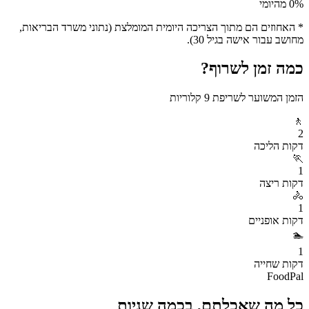
% מהיומי
0
* האחוזים הם מתוך הצריכה היומית המומלצת (נתוני משרד הבריאות,
מחושב עבור אישה בגיל 30).
כמה זמן לשרוף?
הזמן המשוער לשריפת
9
קלוריות
🚶
2
דקות
הליכה
🏃
1
דקות
ריצה
🚴
1
דקות
אופניים
🏊
1
דקות
שחייה
FoodPal
כל מה שאכלתם, בכמה שניות