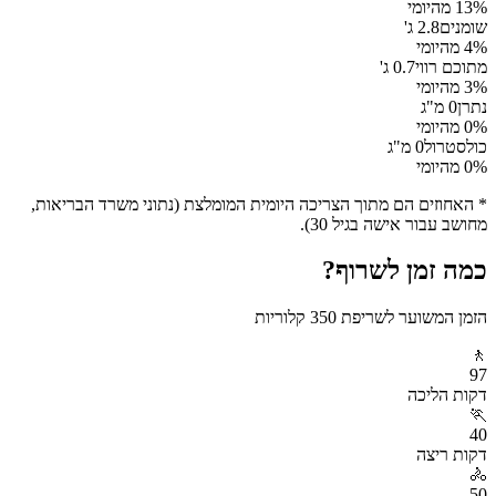
% מהיומי
13
שומנים
2.8
ג'
% מהיומי
4
מתוכם רווי
0.7
ג'
% מהיומי
3
נתרן
0
מ"ג
% מהיומי
0
כולסטרול
0
מ"ג
% מהיומי
0
* האחוזים הם מתוך הצריכה היומית המומלצת (נתוני משרד הבריאות,
מחושב עבור אישה בגיל 30).
כמה זמן לשרוף?
הזמן המשוער לשריפת
350
קלוריות
🚶
97
דקות
הליכה
🏃
40
דקות
ריצה
🚴
50