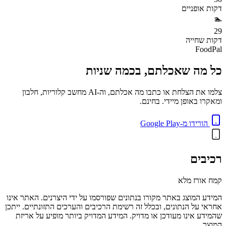
דקות
אופניים
🏊
29
דקות
שחייה
FoodPal
כל מה שאכלתם, בכמה שניות
צלמו את הצלחת או כתבו מה אכלתם, וה-AI מחשב קלוריות, חלבון
ומאקרו באופן מיידי. בחינם.
הורידו מ-Google Play
רכיבים
קמח אורז מלא
המידע המוצג באתר מקורו בנתונים שפורסמו על ידי היצרנים. האתר אינו
אחראי על הנתונים, ובכלל זה רשימת הרכיבים והערכים התזונתיים. ייתכן
שהמידע אינו מעודכן או מדויק. המידע המדויק ביותר מופיע על אריזת
המוצר.