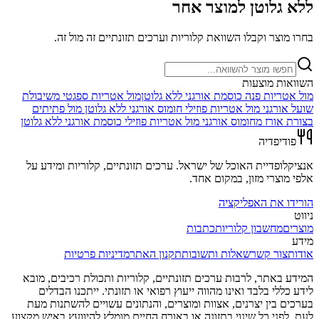
ללא גלוטן
למוצר אחר
בחרו מוצר וקבלו השוואת קלוריות וערכים תזונתיים זה מול זה.
השוואות מוצעות
מול
אטריות פנה כוסמת אורגני ללא גלוטן
מול
אטריות ספגטי משיבולת
שועל אורגני
מול
אטריות פוזילי חומוס אורגני ללא גלוטן
מול
פתיתים
בצורת אורז מחומוס אורגני
מול
אטריות פוזילי כוסמת אורגני ללא גלוטן
פודיפדיה
אנציקלופדיית האוכל של ישראל. ערכים תזונתיים, קלוריות ומידע על
אלפי מוצרי מזון, במקום אחד.
הורידו את האפליקציה
ניווט
מוצרים
מחשבון קלוריות
כתבות
מידע
אודות
צור קשר
שאלות ותשובות
תקנון האתר
מדיניות פרטיות
המידע באתר, לרבות ערכים תזונתיים, קלוריות ותכולת רכיבים, מובא
לידע כללי בלבד ואינו מהווה ייעוץ רפואי או תזונתי. ייתכנו הבדלים
בערכים בין יצרנים, אצוות ומוצרים, והנתונים עשויים להשתנות מעת
לעת. לפני כל שינוי בתזונה או באורח החיים מומלץ להיוועץ באיש מקצוע