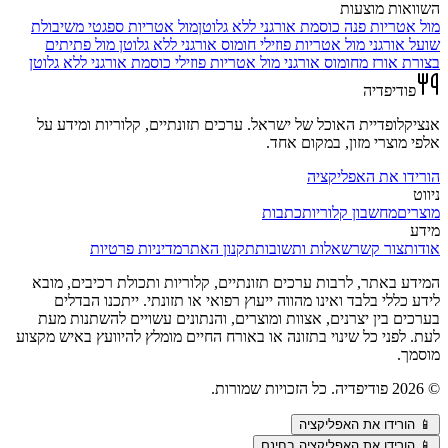
השוואות מוצעות
מול
אטריות פנה כוסמת אורגני ללא גלוטן
מול
אטריות ספגטי משיבולת
שועל אורגני
מול
אטריות פוזילי חומוס אורגני ללא גלוטן
מול
פתיתים
בצורת אורז מחומוס אורגני
מול
אטריות פוזילי כוסמת אורגני ללא גלוטן
פודיפדיה
אנציקלופדיית האוכל של ישראל. ערכים תזונתיים, קלוריות ומידע על
אלפי מוצרי מזון, במקום אחד.
הורידו את האפליקציה
ניווט
מוצרים
מחשבון קלוריות
כתבות
מידע
אודות
צור קשר
שאלות ותשובות
תקנון האתר
מדיניות פרטיות
המידע באתר, לרבות ערכים תזונתיים, קלוריות ותכולת רכיבים, מובא
לידע כללי בלבד ואינו מהווה ייעוץ רפואי או תזונתי. ייתכנו הבדלים
בערכים בין יצרנים, אצוות ומוצרים, והנתונים עשויים להשתנות מעת
לעת. לפני כל שינוי בתזונה או באורח החיים מומלץ להיוועץ באיש מקצוע
מוסמך.
©
2026
פודיפדיה. כל הזכויות שמורות.
📱
הורידו את האפליקציה
📱 הורידו את האפליקציה בחינם