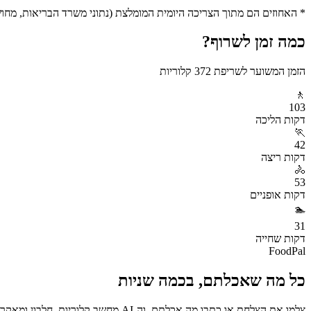
* האחוזים הם מתוך הצריכה היומית המומלצת (נתוני משרד הבריאות, מחושב ע
כמה זמן לשרוף?
הזמן המשוער לשריפת
372
קלוריות
🚶
103
דקות
הליכה
🏃
42
דקות
ריצה
🚴
53
דקות
אופניים
🏊
31
דקות
שחייה
FoodPal
כל מה שאכלתם, בכמה שניות
צלמו את הצלחת או כתבו מה אכלתם, וה-AI מחשב קלוריות, חלבון ומאקרו באופן מיידי. בחינם.