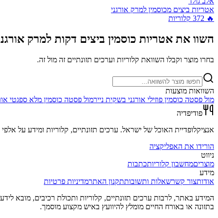
אלב גולד
אטריות ביצים מכוסמין למרק אורגני
🔥
372
קלוריות
השוו את
אטריות כוסמין ביצים דקות למרק אורגני
בחרו מוצר וקבלו השוואת קלוריות וערכים תזונתיים זה מול זה.
השוואות מוצעות
מול
פסטה כוסמין פוזילי אורגני בשקית נייר
מול
פסטה כוסמין מלא ספגטי אורג
פודיפדיה
אנציקלופדיית האוכל של ישראל. ערכים תזונתיים, קלוריות ומידע על אלפי מ
הורידו את האפליקציה
ניווט
מוצרים
מחשבון קלוריות
כתבות
מידע
אודות
צור קשר
שאלות ותשובות
תקנון האתר
מדיניות פרטיות
המידע באתר, לרבות ערכים תזונתיים, קלוריות ותכולת רכיבים, מובא לידע כל
בתזונה או באורח החיים מומלץ להיוועץ באיש מקצוע מוסמך.