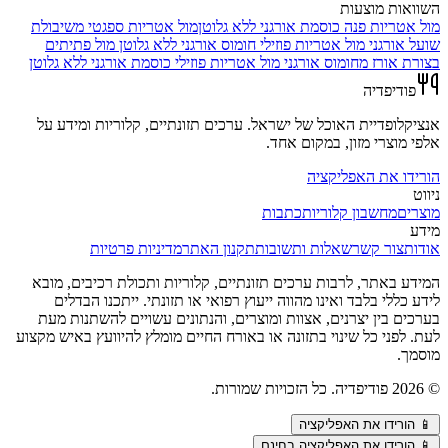
השוואות מוצעות
מול
אטריות פנה כוסמת אורגני ללא גלוטן
מול
אטריות ספגטי משיבולת
שועל אורגני
מול
אטריות פוזילי חומוס אורגני ללא גלוטן
מול
פתיתים
בצורת אורז מחומוס אורגני
מול
אטריות פוזילי כוסמת אורגני ללא גלוטן
פודיפדיה
אנציקלופדיית האוכל של ישראל. ערכים תזונתיים, קלוריות ומידע על
אלפי מוצרי מזון, במקום אחד.
הורידו את האפליקציה
ניווט
מוצרים
מחשבון קלוריות
כתבות
מידע
אודות
צור קשר
שאלות ותשובות
תקנון האתר
מדיניות פרטיות
המידע באתר, לרבות ערכים תזונתיים, קלוריות ותכולת רכיבים, מובא
לידע כללי בלבד ואינו מהווה ייעוץ רפואי או תזונתי. ייתכנו הבדלים
בערכים בין יצרנים, אצוות ומוצרים, והנתונים עשויים להשתנות מעת
לעת. לפני כל שינוי בתזונה או באורח החיים מומלץ להיוועץ באיש מקצוע
מוסמך.
©
2026
פודיפדיה. כל הזכויות שמורות.
📱
הורידו את האפליקציה
📱 הורידו את האפליקציה בחינם