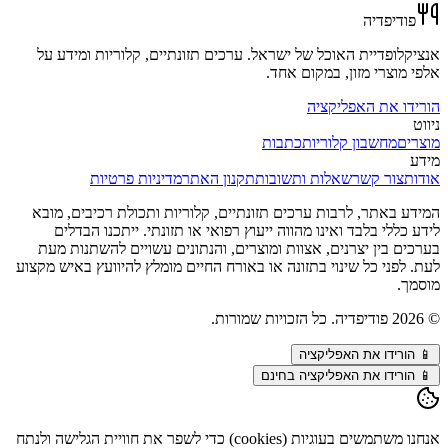
פודיפדיה
אנציקלופדיית האוכל של ישראל. ערכים תזונתיים, קלוריות ומידע על
אלפי מוצרי מזון, במקום אחד.
הורידו את האפליקציה
ניווט
מוצרים
מחשבון קלוריות
כתבות
מידע
אודות
צור קשר
שאלות ותשובות
תקנון האתר
מדיניות פרטיות
המידע באתר, לרבות ערכים תזונתיים, קלוריות ותכולת רכיבים, מובא
לידע כללי בלבד ואינו מהווה ייעוץ רפואי או תזונתי. ייתכנו הבדלים
בערכים בין יצרנים, אצוות ומוצרים, והנתונים עשויים להשתנות מעת
לעת. לפני כל שינוי בתזונה או באורח החיים מומלץ להיוועץ באיש מקצוע
מוסמך.
©
2026
פודיפדיה. כל הזכויות שמורות.
📱
הורידו את האפליקציה
📱 הורידו את האפליקציה בחינם
אנחנו משתמשים בעוגיות (cookies) כדי לשפר את חוויית הגלישה ולנתח