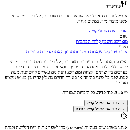
פודיפדיה
אנציקלופדיית האוכל של ישראל. ערכים תזונתיים, קלוריות ומידע על
אלפי מוצרי מזון, במקום אחד.
הורידו את האפליקציה
ניווט
מוצרים
מחשבון קלוריות
כתבות
מידע
אודות
צור קשר
שאלות ותשובות
תקנון האתר
מדיניות פרטיות
המידע באתר, לרבות ערכים תזונתיים, קלוריות ותכולת רכיבים, מובא
לידע כללי בלבד ואינו מהווה ייעוץ רפואי או תזונתי. ייתכנו הבדלים
בערכים בין יצרנים, אצוות ומוצרים, והנתונים עשויים להשתנות מעת
לעת. לפני כל שינוי בתזונה או באורח החיים מומלץ להיוועץ באיש מקצוע
מוסמך.
©
2026
פודיפדיה. כל הזכויות שמורות.
📱
הורידו את האפליקציה
📱 הורידו את האפליקציה בחינם
אנחנו משתמשים בעוגיות (cookies) כדי לשפר את חוויית הגלישה ולנתח