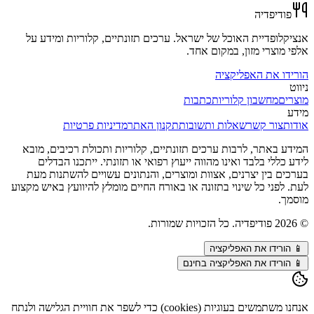
פודיפדיה
אנציקלופדיית האוכל של ישראל. ערכים תזונתיים, קלוריות ומידע על
אלפי מוצרי מזון, במקום אחד.
הורידו את האפליקציה
ניווט
מוצרים
מחשבון קלוריות
כתבות
מידע
אודות
צור קשר
שאלות ותשובות
תקנון האתר
מדיניות פרטיות
המידע באתר, לרבות ערכים תזונתיים, קלוריות ותכולת רכיבים, מובא
לידע כללי בלבד ואינו מהווה ייעוץ רפואי או תזונתי. ייתכנו הבדלים
בערכים בין יצרנים, אצוות ומוצרים, והנתונים עשויים להשתנות מעת
לעת. לפני כל שינוי בתזונה או באורח החיים מומלץ להיוועץ באיש מקצוע
מוסמך.
©
2026
פודיפדיה. כל הזכויות שמורות.
📱
הורידו את האפליקציה
📱 הורידו את האפליקציה בחינם
אנחנו משתמשים בעוגיות (cookies) כדי לשפר את חוויית הגלישה ולנתח