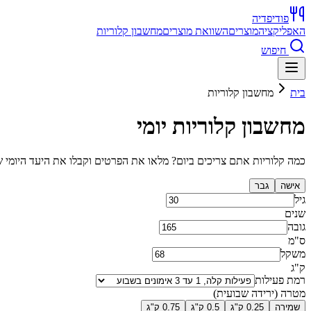
פודיפדיה
האפליקציה
מוצרים
השוואת מוצרים
מחשבון קלוריות
חיפוש
בית
מחשבון קלוריות
מחשבון קלוריות יומי
כמה קלוריות אתם צריכים ביום? מלאו את הפרטים וקבלו את היעד היומי שלכם לשמירה על
אישה
גבר
גיל
שנים
גובה
ס"מ
משקל
ק"ג
רמת פעילות
מטרה (ירידה שבועית)
שמירה
0.25 ק"ג
0.5 ק"ג
0.75 ק"ג