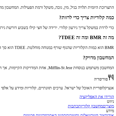
התצרוכת היומית תלויה בגיל, מין, גובה, משקל ורמת הפעילות. המחשבון מחשב את חילוף החומרים במנוחה (BMR) ומכפיל אותו במקד
כמה קלוריות צריך כדי לרזות?
כדי לרדת במשקל צריך גירעון קלורי. ירידה של חצי קילו בשבוע דורשת גירעון של כ-550 קלוריות ביום מתחת לתצרוכת התחזוקה שלכם. המחשבון מחשב את זה אוטומטית 
מה זה BMR ומה זה TDEE?
BMR הוא כמות הקלוריות שהגוף שורף במנוחה מוחלטת. TDEE הוא סך הקלוריות שאתם שורפים ביום כולל פעילות. היעד לירידה במשקל מחושב מתוך ה-TDEE.
המחשבון מדויק?
המחשבון משתמש בנוסחת Mifflin-St Jeor, אחת המדויקות הקיימות, אך התוצאה היא הערכה. למעקב יומי מדויק אחרי מה שאכלתם, האפליקציה מחשבת את הקלוריות מתמונה או מטקסט.
פודיפדיה
אנציקלופדיית האוכל של ישראל. ערכים תזונתיים, קלוריות ומידע על אלפי מ
הורידו את האפליקציה
ניווט
מוצרים
מחשבון קלוריות
כתבות
מידע
אודות
צור קשר
שאלות ותשובות
תקנון האתר
מדיניות פרטיות