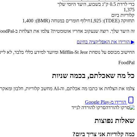
כדי לרדת 0.5 ק"ג בשבוע, היעד היומי שלך
1,375
קלוריות ביום
תחזוקה (TDEE):
1,925
חילוף חומרים במנוחה (BMR):
1,400
זה היעד שלך. רוצה שנעקוב אחריו אוטומטית? צלמו את הצלחת ב-FoodPal וזה נספר לבד.
▶
הורידו את האפליקציה בחינם
החישוב מבוסס על נוסחת Mifflin-St Jeor ומיועד למידע כללי בלבד, לא לייעוץ רפואי או תזונתי אישי.
FoodPal
כל מה שאכלתם, בכמה שניות
צלמו את הצלחת או כתבו מה אכלתם, וה-AI מחשב קלוריות, חלבון ומאקרו באופן מיידי. בחינם.
הורידו מ-Google Play
סרקו להורדה לנייד
שאלות נפוצות
כמה קלוריות אני צריך ביום?