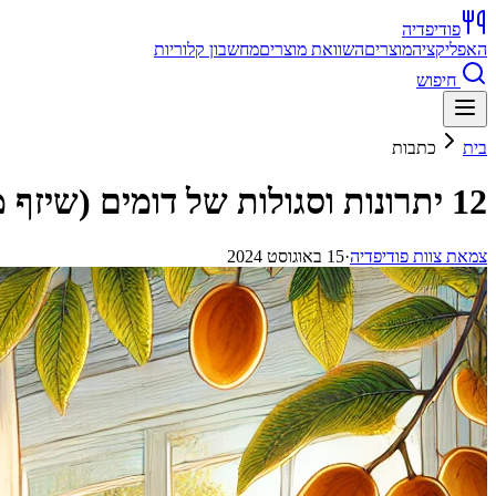
פודיפדיה
האפליקציה
מוצרים
השוואת מוצרים
מחשבון קלוריות
חיפוש
בית
כתבות
12 יתרונות וסגולות של דומים (שיזף מצוי) שאתם חייבים להכיר
צ
מאת
צוות פודיפדיה
·
15 באוגוסט 2024