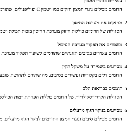
עשירים בנוגדי חמצון
הדומים מכילים נוגדי חמצון חזקים כמו ויטמין C ופוליפנולים, שתורמים להגנה על התאים מפני נזקי רדיקלים חופשיים ומפחיתים את הסיכון למחלות כרוניות כמו סרטן.
מחזקים את מערכת החיסון
הסגולות של הדומים כוללות חיזוק מערכת החיסון בזכות תכולת ויטמין C הגבוהה, שמסייעת להילחם בזיהומים ומחל
משפרים את תפקוד מערכת העיכול
הדומים עשירים בסיבים תזונתיים שתורמים לשיפור תפקוד מערכת הע
מסייעים בשמירה על משקל תקין
הדומים דלים בקלוריות ועשירים בסיבים, מה שתורם לתחושת שובע 
תומכים בבריאות הלב
הסגולות הקרדיווסקולריות של הדומים כוללות הפחתת רמות הכולסטרול הרע (LDL) ושיפור זרימת הדם, מה שתורם לשמיר
מסייעים בניקוי הגוף מרעלים
הדומים מכילים סיבים ונוגדי חמצון התורמים לניקוי הגוף מרעלים,