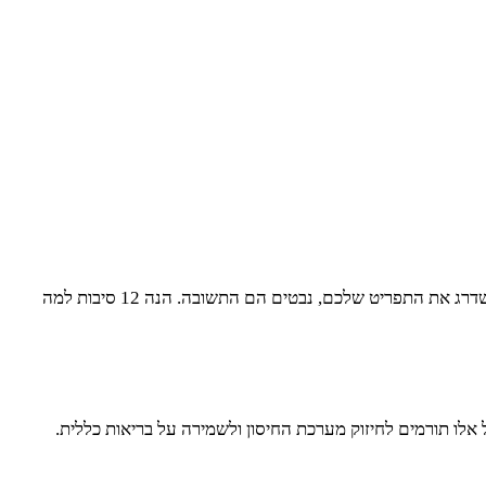
נבטים הם לא רק קישוט יפה לסלטים ולכריכים, אלא גם מקור עשיר לויטמינים, מינרלים ונוגדי חמצון. אם אתם מחפשים דרך פשוטה ובריאה לשדרג את התפריט שלכם, נבטים הם התשובה. הנה 12 סיבות למה