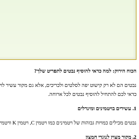
הכוח הירוק: למה כדאי להוסיף נבטים לתפריט שלך?
כדאי לכם להתחיל להוסיף נבטים לכל ארוחה.
1. עשירים בויטמינים ומינרלים
נבטים מכילים כמויות גבוהות של ויטמינים כמו ויטמין C, ויטמין K וויטמינים מקבוצת B. בנוסף, הם עשירים במינרלים כמו ברזל, מגנזיום ואבץ. כל אלו תורמים לחיזוק מערכת החיסון ולשמירה על בריאות כללית.
2. מקור מצוין לנוגדי חמצון