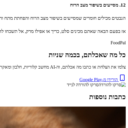
12. מסייעים בשיפור מצב הרוח
הנבטים מכילים חומרים שמסייעים בשיפור מצב הרוח והפחתת מתח וחר
אז בפעם הבאה שאתם מכינים סלט, כריך או אפילו מרק, אל תשכחו להו
FoodPal
כל מה שאכלתם, בכמה שניות
צלמו את הצלחת או כתבו מה אכלתם, וה-AI מחשב קלוריות, חלבון ומאקרו באופן מיידי. בחינם.
הורידו מ-Google Play
סרקו להורדה לנייד
כתבות נוספות