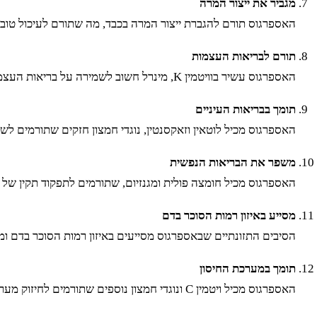
מגביר את ייצור המרה
האספרגוס תורם להגברת ייצור המרה בכבד, מה שתורם לעיכול טוב 
תורם לבריאות העצמות
האספרגוס עשיר בוויטמין K, מינרל חשוב לשמירה על בריאות העצמות ולמניעת אוסטאופורוזיס. הוא מסייע בחיזוק העצמות ותומך בצפיפות עצם טובה.
תומך בבריאות העיניים
האספרגוס מכיל לוטאין וזאקסנטין, נוגדי חמצון חזקים שתורמים לשמ
משפר את הבריאות הנפשית
האספרגוס מכיל חומצה פולית ומגנזיום, שתורמים לתפקוד תקין ש
מסייע באיזון רמות הסוכר בדם
הסיבים התזונתיים שבאספרגוס מסייעים באיזון רמות הסוכר בדם ומונעים עליות חדות
תומך במערכת החיסון
האספרגוס מכיל ויטמין C ונוגדי חמצון נוספים שתורמים לחיזוק מערכת החיסון ולהגנה מפני זיהומים ומחלות.