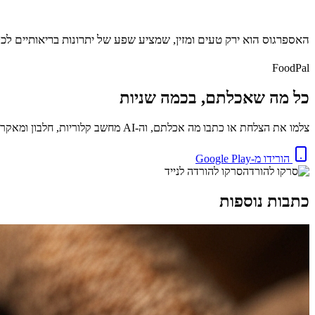
האספרגוס הוא ירק טעים ומזין, שמציע שפע של יתרונות בריאותיים לכ
FoodPal
כל מה שאכלתם, בכמה שניות
צלמו את הצלחת או כתבו מה אכלתם, וה-AI מחשב קלוריות, חלבון ומאקרו באופן מיידי. בחינם.
הורידו מ-Google Play
סרקו להורדה לנייד
כתבות נוספות