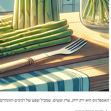
האספרגוס הוא ירק ירוק, עדין וטעים, שמכיל שפע של רכיבים תזונתיים חשובים ויתרונות בריאותיים. הנה 12 