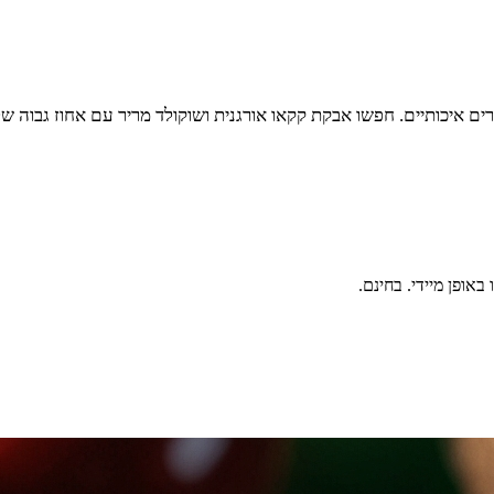
ם איכותיים. חפשו אבקת קקאו אורגנית ושוקולד מריר עם אחוז גבוה של