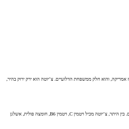
ז אמריקה, והוא חלק ממשפחת הדלועיים. צ’יוטה הוא ירק ירוק בהיר,
צ’יוטה הוא ירק דל קלוריות, מה שהופך אותו לבחירה מצוינת למי שמחפש לשמור על משקל תקין. הוא עשיר בסיבים תזונתיים, ויטמינים ומינרלים. בין היתר, צ’יוטה מכיל ויטמין C, ויטמין B6, חומצה פולית, אשלגן