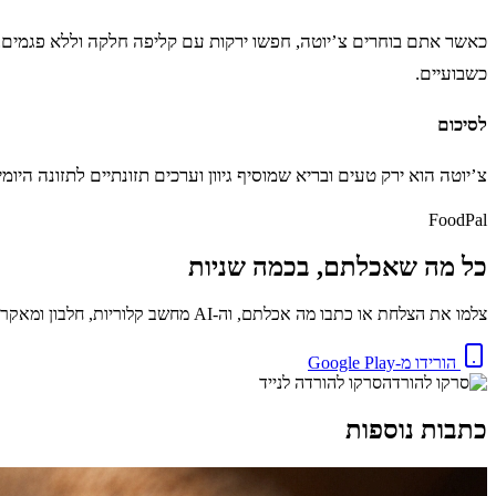
כאשר אתם בוחרים צ’יוטה, חפשו ירקות עם קליפה חלקה וללא פגמים. הצ
כשבועיים.
לסיכום
צ’יוטה הוא ירק טעים ובריא שמוסיף גיוון וערכים תזונתיים לתזונה היו
FoodPal
כל מה שאכלתם, בכמה שניות
צלמו את הצלחת או כתבו מה אכלתם, וה-AI מחשב קלוריות, חלבון ומאקרו באופן מיידי. בחינם.
הורידו מ-Google Play
סרקו להורדה לנייד
כתבות נוספות