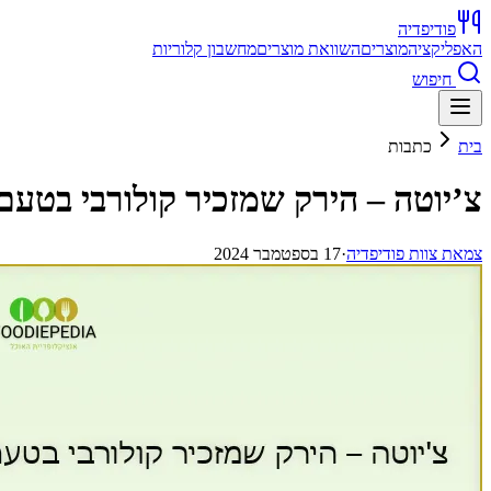
פודיפדיה
האפליקציה
מוצרים
השוואת מוצרים
מחשבון קלוריות
חיפוש
בית
כתבות
צ’יוטה – הירק שמזכיר קולורבי בטע
צ
מאת
צוות פודיפדיה
·
17 בספטמבר 2024