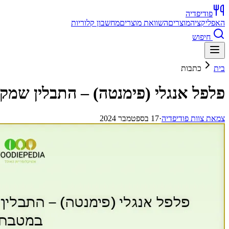
פודיפדיה
האפליקציה
מוצרים
השוואת מוצרים
מחשבון קלוריות
חיפוש
בית
כתבות
פלפל אנגלי (פימנטה) – התבלין שמק
צ
מאת
צוות פודיפדיה
·
17 בספטמבר 2024