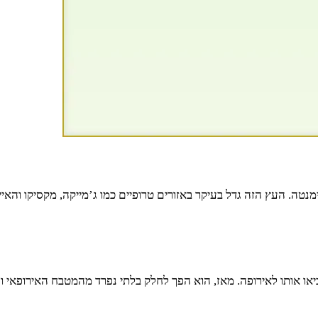
ימנטה. העץ הזה גדל בעיקר באזורים טרופיים כמו ג’מייקה, מקסיקו והא
י התגלה לראשונה על ידי הספרדים במאה ה-16, והם הביאו אותו לאירופה. מאז, הוא הפך לחלק בלתי 