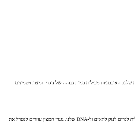
נו. האוכמניות מכילות כמות גבוהה של נוגדי חמצון, ויטמינים
נוגדי חמצון הם חומרים שמגנים על התאים שלנו מפני נזקי חמצון. נזקי חמצון נגרמים על ידי רדיקלים חופשיים, שהם מולקולות לא יציבות שיכולות לגרום לנזק לתאים ול-DNA שלנו. נוגדי חמצון עוזרים לנטרל את