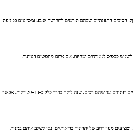
שקל. הסיבים התזונתיים שבהם תורמים לתחושת שובע ומסייעים במניעת
ים לשמש כבסיס לממרחים ומחיות. אם אתם מחפשים רעיונות
הכנת פולי מאש ירוקים היא פשוטה וקלה. תחילה, יש להשרות את הפולים במים למשך כמה שעות או לילה שלם. לאחר מכן, יש לבשל אותם במים רותחים עד שהם רכים, שזה לוקח בדרך כלל כ-20-30 דקות. אפשר
ומציעים מגוון רחב של יתרונות בריאותיים. נסו לשלב אותם במנות