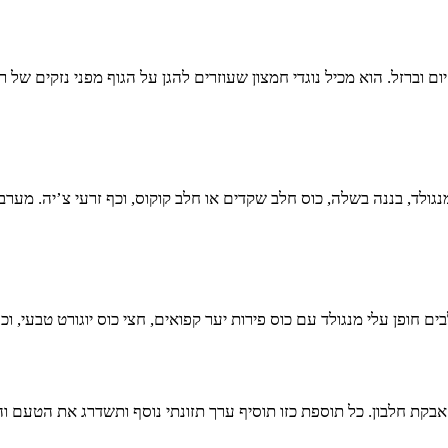
 A, C ו-K, כמו גם למינרלים כמו מגנזיום וברזל. הוא מכיל נוגדי חמצון שעוזרים להגן על הג
מנגולד, בננה בשלה, כוס חלב שקדים או חלב קוקוס, וכף זרעי צ’יה. מ
חופן עלי מנגולד עם כוס פירות יער קפואים, חצי כוס יוגורט טבעי, ו
אבקת חלבון. כל תוספת כזו תוסיף ערך תזונתי נוסף ותשדרג את הטעם 