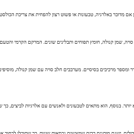
אם מדובר באלרגיה, טבעונות או פשוט רצון להפחית את צריכת הכולסטרול,
סויה, שמן קנולה, חומץ תפוחים ותבלינים שונים. המרקם הקרמי והטעם
דר ומספר מרכיבים בסיסיים. מערבבים חלב סויה עם שמן קנולה, מוסיפי
א יותר. בנוסף, הוא מתאים לטבעונים ולאנשים עם אלרגיות לביצים, כך שכ
גדולים. ישנם מותגים רבים שמציעים גרסאות שונות, כך שתוכלו לבחור א