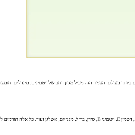
יותר בעולם. הצמח הזה מכיל מגוון רחב של ויטמינים, מינרלים, חומצות 
מורינגה מציע שפע של יתרונות בריאותיים. הוא מכיל ויטמין C, ויטמין A, ויטמין E, ויטמיני 