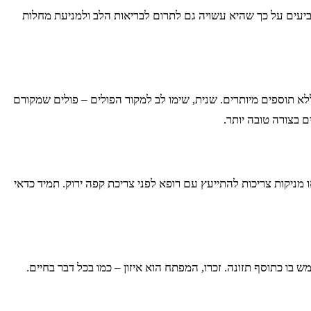
עים על כך שהיא עשויה גם לתרום לבריאות הלב ולמניעת מחלות
לדעת מה לחפש. ראשית, בדקו את רשימת המרכיבים. חפשו מוצרים שמכילים 100% פולי קפה ירוק ללא תוספים מיותרים. שנית, שימו לב למקור הפולים – פולים שמקורם
ם בצורה טובה יותר.
ו מניקות צריכות להתייעץ עם רופא לפני צריכת קפה ירוק. תמיד כדאי
בו כתוסף תזונה. זכרו, המפתח הוא איזון – כמו בכל דבר בחיים.